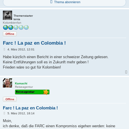
Thema abonnieren
Themenstarter
tenia
Kolumbienfan
Offline
Farc ! La paz en Colombia !
B
4. März 2012, 12:01
e
i
Habe kürzlich einen Bericht in einer schweizer Zeitung gelesen.
t
Keine Entführungen soll es in Zukunft mehr geben !
r
a
Frieden wäre so gut für Kolombien!
g
Kamachi
Reiseagentur
Offline
Farc ! La paz en Colombia !
B
5. März 2012, 18:14
e
i
Moin,
t
ich denke, daß die FARC einen Kompromiss eigehen werden: keine
r