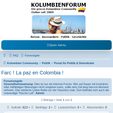
Kolumbienforum - Das
grosse Forum der
Freunde Kolumbiens
Reisen, Auswandern, Kultur, Politik, Geschichte und Visum in Kolumbien und Venezuela.
Austausch, Erfahrungen und Gemeinschaft im Kolumbienforum
Open menu
FAQ
Forenregeln
Kolumbien Community
Politik
Portal für Politik & Demokratie
Farc ! La paz en Colombia !
Forumsregeln
Gesundheitswarnung
: Dies ist nur ein Internet-Forum. Wer auf Dauer mit konträren
oder mißliebigen Meinungen nicht umgehen kann, sollte eine Zeit lang hiervon Abstand
nehmen. Das wirkliche Leben findet vor der Haustüre statt. Dort befindet sich auch die
notwendige "frische Luft".
Admin
2 Beiträge • Seite
1
von
1
Aufrufe:
623
•
Beiträge:
2
•
Lesezeichen:
0
•
Abonnenten:
0