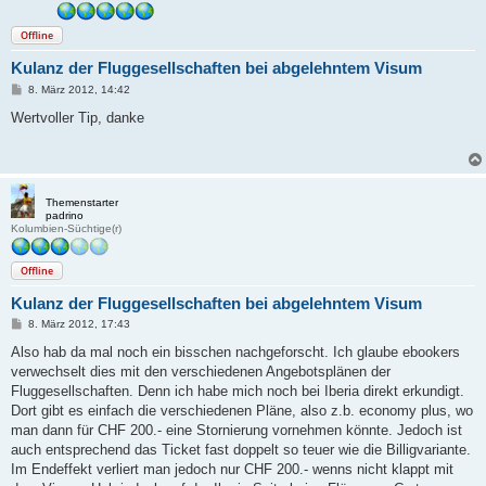
Offline
Kulanz der Fluggesellschaften bei abgelehntem Visum
B
8. März 2012, 14:42
e
i
Wertvoller Tip, danke
t
r
a
g
Themenstarter
padrino
Kolumbien-Süchtige(r)
Offline
Kulanz der Fluggesellschaften bei abgelehntem Visum
B
8. März 2012, 17:43
e
i
Also hab da mal noch ein bisschen nachgeforscht. Ich glaube ebookers
t
verwechselt dies mit den verschiedenen Angebotsplänen der
r
a
Fluggesellschaften. Denn ich habe mich noch bei Iberia direkt erkundigt.
g
Dort gibt es einfach die verschiedenen Pläne, also z.b. economy plus, wo
man dann für CHF 200.- eine Stornierung vornehmen könnte. Jedoch ist
auch entsprechend das Ticket fast doppelt so teuer wie die Billigvariante.
Im Endeffekt verliert man jedoch nur CHF 200.- wenns nicht klappt mit