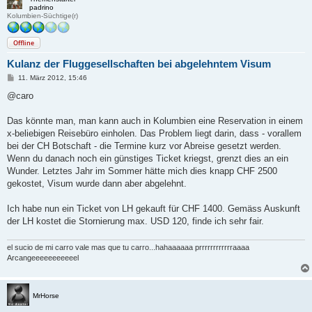
padrino
Kolumbien-Süchtige(r)
Offline
Kulanz der Fluggesellschaften bei abgelehntem Visum
B
11. März 2012, 15:46
e
i
@caro
t
r
a
Das könnte man, man kann auch in Kolumbien eine Reservation in einem
g
x-beliebigen Reisebüro einholen. Das Problem liegt darin, dass - vorallem
bei der CH Botschaft - die Termine kurz vor Abreise gesetzt werden.
Wenn du danach noch ein günstiges Ticket kriegst, grenzt dies an ein
Wunder. Letztes Jahr im Sommer hätte mich dies knapp CHF 2500
gekostet, Visum wurde dann aber abgelehnt.
Ich habe nun ein Ticket von LH gekauft für CHF 1400. Gemäss Auskunft
der LH kostet die Stornierung max. USD 120, finde ich sehr fair.
el sucio de mi carro vale mas que tu carro...hahaaaaaa prrrrrrrrrrrraaaa
Arcangeeeeeeeeeeel
MrHorse