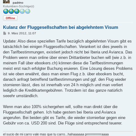
padrino
Kolumbien-Süchtige(r)
Offline
Kulanz der Fluggesellschaften bei abgelehntem Visum
B
9. März 2012, 11:07
e
i
Update: Also diese speziellen Tarife bezüglich abgelehnten Visum gibt es
t
tatsächlich bei einigen Fluggesellschaften. Verankert ist dies jeweils in
r
a
den Tarifbestimmungen, existiert jedoch nicht bei Iberia und Avianca. Das
g
Problem wenn man online über einen Drittanbieter buchen will (wie z.b. in
meinem Fall über ebookers.ch) können diese die Tarifbestimmungen
meist erst nach erfolgter Buchung eruieren. Eine Lösung dieses Problems
ist wie oben erwähnt, dass man einen Flug z.b. über ebookers bucht,
danach anfragt betreffend tarifbestimmungen und ggf. den Flug wieder
stornieren lässt, dies ist innerhalb von 24 h möglich und man verliert
lediglich die Kreditkartengebühren. Trotzdem ist das ganze natürlich
seeehr umständlich.
Wenn man also 100% sichergehen will, sollte man direkt über die
Fluggesellschaft gehen. Ich habe gestern bei Iberia und Avianca
angerufen. Bei beiden gibt es Tarife, die wieder stornierbar gegen eine
Gebühr von ca. USD 200 sind. Die Flüge sind entsprechend teuerer.
el sucio de mi carro vale mas que tu carro...hahaaaaaa prrrrrrrrrrrraaaa