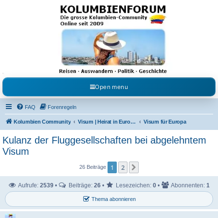
Kolumbienforum - Das
grosse Forum der
Freunde Kolumbiens
Reisen, Auswandern, Kultur, Politik, Geschichte und Visum in Kolumbien und Venezuela.
Austausch, Erfahrungen und Gemeinschaft im Kolumbienforum
Open menu
FAQ
Forenregeln
Kolumbien Community
Visum | Heirat in Europa | Visaangelegenheiten
Visum für Europa
Kulanz der Fluggesellschaften bei abgelehntem
Visum
1
2
Nächste
26 Beiträge
Aufrufe:
2539
•
Beiträge:
26
•
Lesezeichen:
0
•
Abonnenten:
1
Thema abonnieren