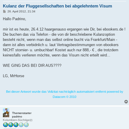
Kulanz der Fluggesellschaften bei abgelehntem Visum
B
26. April 2012, 21:34
e
i
Hallo Padrino,
t
r
a
mir ist es heute, 26.4.12 haargenauso ergangen wie Dir, bei ebookers.de !
g
Die buchen das via Telefon - die von dir beschriebene Kulanzoption
besteht nicht, wenn man das selbst online bucht via Frankfurt/Main -
dann ist alles verbidnlich u. laut Vertragsbestimmungen von ebookers
NICHT stornier- u. umbuchbar! Kostet auch nur 888,- € , die trotzdem
keinesfalls verlieren möchte, wenn das Visum nicht erteilt wird...
WIE GING DAS BEI DIR AUS????
LG, MrHorse
Bei dieser Antwort wurde das Vollzitat nachträglich automatisiert entfernt powered by
Datacom © 2010
Themenstarter
padrino
Kolumbien-Süchtige(r)