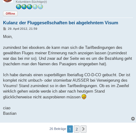
Kolumbien-Süchtige(r)
Offline
Kulanz der Fluggesellschaften bei abgelehntem Visum
B
29. April 2012, 21:59
e
i
Moin,
t
r
a
zumindest bei ebookers.de kann man sich die Tarifbedingungen des
g
gewählten Fluges meiner Erinnerung nach anzeigen lassen (zumindest
war das bei mir so). Und zwar auf der Seite wo es um die Bezahlung geht
(nachdem man den Namen des Pasagiers eingegeben hat).
Ich habe damals einen superbilligen Iberiaflug CO-D-CO gebucht. Der ist
komplet nicht umbuch- oder stornierbar AUSSER bei Verweigerung des
Visums! Stand zumindest so in den Tarifbedingungen. Ob es im Zweifel
wirklich gehen würde werde ich aber nach heutigem Stand
glücklicherweise nicht ausprobieren müssen
ciao
Bastian
1
2
Nächste
26 Beiträge