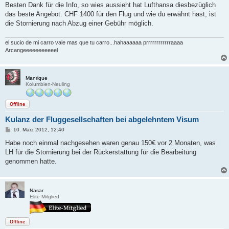
a
Besten Dank für die Info, so wies aussieht hat Lufthansa diesbezüglich
g
das beste Angebot. CHF 1400 für den Flug und wie du erwähnt hast, ist
die Stornierung nach Abzug einer Gebühr möglich.
el sucio de mi carro vale mas que tu carro...hahaaaaaa prrrrrrrrrrrraaaa
Arcangeeeeeeeeeeel
Manrique
Kolumbien-Neuling
Offline
Kulanz der Fluggesellschaften bei abgelehntem Visum
B
10. März 2012, 12:40
e
i
Habe noch einmal nachgesehen waren genau 150€ vor 2 Monaten, was
t
LH für die Stornierung bei der Rückerstattung für die Bearbeitung
r
a
genommen hatte.
g
Nasar
Elite Mitglied
Offline