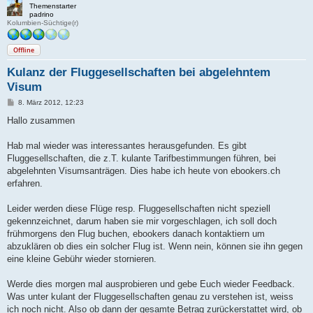
Themenstarter
padrino
Kolumbien-Süchtige(r)
Offline
Kulanz der Fluggesellschaften bei abgelehntem
Visum
B
8. März 2012, 12:23
e
i
Hallo zusammen
t
r
a
Hab mal wieder was interessantes herausgefunden. Es gibt
g
Fluggesellschaften, die z.T. kulante Tarifbestimmungen führen, bei
abgelehnten Visumsanträgen. Dies habe ich heute von ebookers.ch
erfahren.
Leider werden diese Flüge resp. Fluggesellschaften nicht speziell
gekennzeichnet, darum haben sie mir vorgeschlagen, ich soll doch
frühmorgens den Flug buchen, ebookers danach kontaktiern um
abzuklären ob dies ein solcher Flug ist. Wenn nein, können sie ihn gegen
eine kleine Gebühr wieder stornieren.
Werde dies morgen mal ausprobieren und gebe Euch wieder Feedback.
Was unter kulant der Fluggesellschaften genau zu verstehen ist, weiss
ich noch nicht. Also ob dann der gesamte Betrag zurückerstattet wird, ob