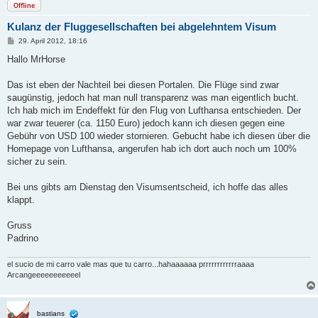
Offline
Kulanz der Fluggesellschaften bei abgelehntem Visum
B
29. April 2012, 18:16
e
i
Hallo MrHorse
t
r
a
Das ist eben der Nachteil bei diesen Portalen. Die Flüge sind zwar
g
saugünstig, jedoch hat man null transparenz was man eigentlich bucht.
Ich hab mich im Endeffekt für den Flug von Lufthansa entschieden. Der
war zwar teuerer (ca. 1150 Euro) jedoch kann ich diesen gegen eine
Gebühr von USD 100 wieder stornieren. Gebucht habe ich diesen über die
Homepage von Lufthansa, angerufen hab ich dort auch noch um 100%
sicher zu sein.
Bei uns gibts am Dienstag den Visumsentscheid, ich hoffe das alles
klappt.
Gruss
Padrino
el sucio de mi carro vale mas que tu carro...hahaaaaaa prrrrrrrrrrrraaaa
Arcangeeeeeeeeeeel
bastians