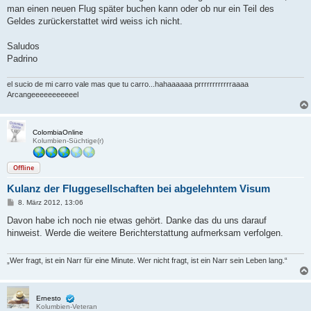
man einen neuen Flug später buchen kann oder ob nur ein Teil des
Geldes zurückerstattet wird weiss ich nicht.
Saludos
Padrino
el sucio de mi carro vale mas que tu carro...hahaaaaaa prrrrrrrrrrrraaaa
Arcangeeeeeeeeeeel
ColombiaOnline
Kolumbien-Süchtige(r)
Offline
Kulanz der Fluggesellschaften bei abgelehntem Visum
B
8. März 2012, 13:06
e
i
Davon habe ich noch nie etwas gehört. Danke das du uns darauf
t
hinweist. Werde die weitere Berichterstattung aufmerksam verfolgen.
r
a
g
„Wer fragt, ist ein Narr für eine Minute. Wer nicht fragt, ist ein Narr sein Leben lang.“
Ernesto
Kolumbien-Veteran