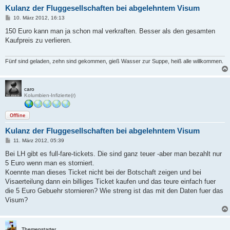
Kulanz der Fluggesellschaften bei abgelehntem Visum
B
10. März 2012, 16:13
e
i
150 Euro kann man ja schon mal verkraften. Besser als den gesamten
t
Kaufpreis zu verlieren.
r
a
g
Fünf sind geladen, zehn sind gekommen, gieß Wasser zur Suppe, heiß alle willkommen.
caro
Kolumbien-Infizierte(r)
Offline
Kulanz der Fluggesellschaften bei abgelehntem Visum
B
11. März 2012, 05:39
e
i
Bei LH gibt es full-fare-tickets. Die sind ganz teuer -aber man bezahlt nur
t
5 Euro wenn man es storniert.
r
a
Koennte man dieses Ticket nicht bei der Botschaft zeigen und bei
g
Visaerteilung dann ein billiges Ticket kaufen und das teure einfach fuer
die 5 Euro Gebuehr stornieren? Wie streng ist das mit den Daten fuer das
Visum?
Themenstarter