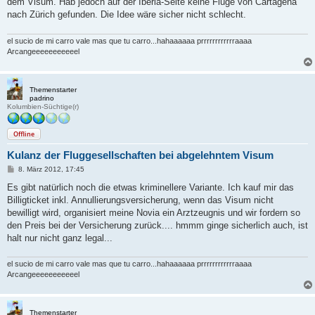
dem Visum. Hab jedoch auf der Iberia-Seite keine Flüge von Cartagena
nach Zürich gefunden. Die Idee wäre sicher nicht schlecht.
el sucio de mi carro vale mas que tu carro...hahaaaaaa prrrrrrrrrrrraaaa
Arcangeeeeeeeeeeel
Themenstarter
padrino
Kolumbien-Süchtige(r)
Offline
Kulanz der Fluggesellschaften bei abgelehntem Visum
B
8. März 2012, 17:45
e
i
Es gibt natürlich noch die etwas kriminellere Variante. Ich kauf mir das
t
Billigticket inkl. Annullierungsversicherung, wenn das Visum nicht
r
a
bewilligt wird, organisiert meine Novia ein Arztzeugnis und wir fordern so
g
den Preis bei der Versicherung zurück.... hmmm ginge sicherlich auch, ist
halt nur nicht ganz legal...
el sucio de mi carro vale mas que tu carro...hahaaaaaa prrrrrrrrrrrraaaa
Arcangeeeeeeeeeeel
Themenstarter