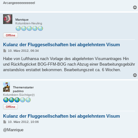
Arcangeeeeeeeeeeel
Manrique
Kolumbien-Neuling
Offline
Kulanz der Fluggesellschaften bei abgelehntem Visum
B
10. März 2012, 06:34
e
i
Habe von Lufthansa nach Vorlage des abgelehnten Visumantrages Hin
t
und Rückflugticket BOG-FFM-BOG nach Abzug einer Bearbeitungsgebühr
r
a
anstandslos erstattet bekommen. Bearbeitungszeit ca. 6 Wochen.
g
Themenstarter
padrino
Kolumbien-Süchtige(r)
Offline
Kulanz der Fluggesellschaften bei abgelehntem Visum
B
10. März 2012, 10:06
e
i
@Manrique
t
r