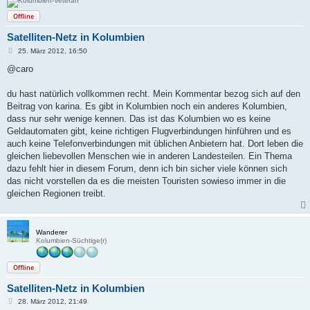
Offline
Satelliten-Netz in Kolumbien
B
25. März 2012, 16:50
e
i
@caro
t
r
a
du hast natürlich vollkommen recht. Mein Kommentar bezog sich auf den
g
Beitrag von karina. Es gibt in Kolumbien noch ein anderes Kolumbien,
dass nur sehr wenige kennen. Das ist das Kolumbien wo es keine
Geldautomaten gibt, keine richtigen Flugverbindungen hinführen und es
auch keine Telefonverbindungen mit üblichen Anbietern hat. Dort leben die
gleichen liebevollen Menschen wie in anderen Landesteilen. Ein Thema
dazu fehlt hier in diesem Forum, denn ich bin sicher viele können sich
das nicht vorstellen da es die meisten Touristen sowieso immer in die
gleichen Regionen treibt.
Wanderer
Kolumbien-Süchtige(r)
Offline
Satelliten-Netz in Kolumbien
B
28. März 2012, 21:49
e