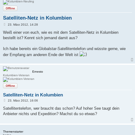
Offline
Satelliten-Netz in Kolumbien
B
23. März 2012, 14:28
e
i
Weiß einer von euch, wie es mit dem Satelliten-Netz in Kolumbien
t
bestellt ist? Kennt sich jemand damit aus?
r
a
g
Ich habe bereits ein Globalstar-Satellitentelefon und wüsste gerne, wie
der Empfang am anderen Ende der Welt ist
Ernesto
Kolumbien-Veteran
Offline
Satelliten-Netz in Kolumbien
B
23. März 2012, 16:06
e
i
Satellitentelefon, wer braucht das schon? Auf hoher See taugt dein
t
Anbieter nichts und Expedition? Machst du so etwas?
r
a
g
Themenstarter