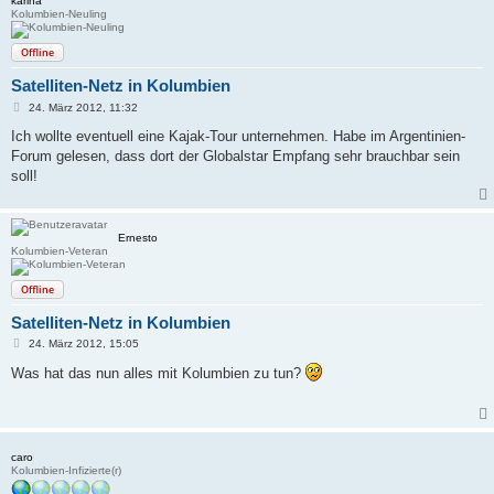
karina
Kolumbien-Neuling
Offline
Satelliten-Netz in Kolumbien
B
24. März 2012, 11:32
e
i
Ich wollte eventuell eine Kajak-Tour unternehmen. Habe im Argentinien-
t
Forum gelesen, dass dort der Globalstar Empfang sehr brauchbar sein
r
a
soll!
g
Ernesto
Kolumbien-Veteran
Offline
Satelliten-Netz in Kolumbien
B
24. März 2012, 15:05
e
i
Was hat das nun alles mit Kolumbien zu tun?
t
r
a
g
caro
Kolumbien-Infizierte(r)