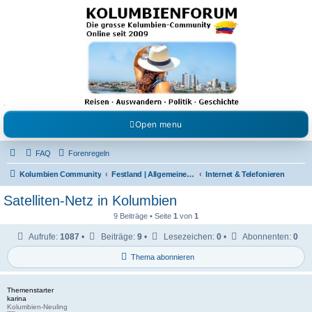
Kolumbienforum - Das
grosse Forum der
Freunde Kolumbiens
Reisen, Auswandern, Kultur, Politik, Geschichte und Visum in Kolumbien und Venezuela.
Austausch, Erfahrungen und Gemeinschaft im Kolumbienforum
Open menu
FAQ
Forenregeln
Kolumbien Community
Festland | Allgemeine Fragen
Internet & Telefonieren
Satelliten-Netz in Kolumbien
9 Beiträge • Seite
1
von
1
Aufrufe:
1087
•
Beiträge:
9
•
Lesezeichen:
0
•
Abonnenten:
0
Thema abonnieren
Themenstarter
karina
Kolumbien-Neuling