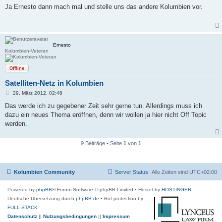
i
Ja Ernesto dann mach mal und stelle uns das andere Kolumbien vor.
t
r
a
g
Ernesto
Kolumbien-Veteran
Offline
Satelliten-Netz in Kolumbien
B
29. März 2012, 02:48
e
i
Das werde ich zu gegebener Zeit sehr gerne tun. Allerdings muss ich
t
dazu ein neues Thema eröffnen, denn wir wollen ja hier nicht Off Topic
r
a
werden.
g
9 Beiträge • Seite
1
von
1
Kolumbien Community
Server Status
Alle Zeiten sind
UTC+02:00
Powered by
phpBB
® Forum Software © phpBB Limited
• Hostet by
HOSTINGER
Deutsche Übersetzung durch
phpBB.de
• Bot protection by
FULL-STACK
Datenschutz
||
Nutzungsbedingungen
||
Impressum