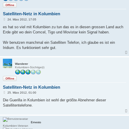
Offline
Satelliten-Netz in Kolumbien
B
24. März 2012, 17:05
e
i
es hat so viel mit Kolumbien zu tun das es in diesen grossen Land auch
t
Erde gibt wo dein Comcel, Tigo und Movistar kein Signal haben.
r
a
g
Wir benutzen manchmal ein Satelliten Telefon, ich glaube es ist ein
Iridium. Es funktioniert sehr gut.
Wanderer
Kolumbien-Süchtige(r)
Offline
Satelliten-Netz in Kolumbien
B
25. März 2012, 01:00
e
i
Die Guerilla in Kolumbien ist wohl der größte Abnehmer dieser
t
Satellitentelefone.
r
a
g
Ernesto
Kolumbien-Veteran