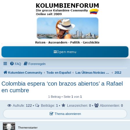
Kolumbienforum - Das
grosse Forum der
Freunde Kolumbiens
Reisen, Auswandern, Kultur, Politik, Geschichte und Visum in Kolumbien und Venezuela.
Austausch, Erfahrungen und Gemeinschaft im Kolumbienforum
Open menu
FAQ
Forenregeln
Kolumbien Community
Todo en Español
Las Últimas Noticias en Español
2012
Colombia espera ‘con brazos abiertos’ a Rafael
en cumbre
1 Beitrag • Seite
1
von
1
Aufrufe:
122
•
Beiträge:
1
•
Lesezeichen:
0
•
Abonnenten:
0
Thema abonnieren
Themenstarter