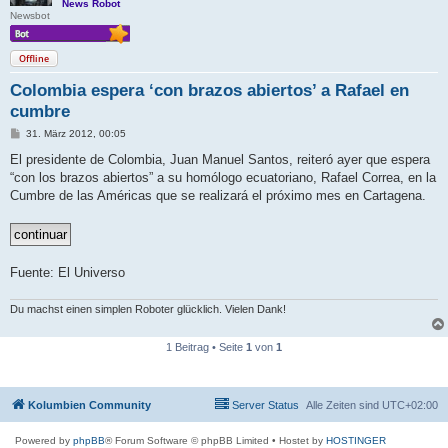
News Robot
Newsbot
Offline
Colombia espera ‘con brazos abiertos’ a Rafael en
cumbre
B
31. März 2012, 00:05
e
i
El presidente de Colombia, Juan Manuel Santos, reiteró ayer que espera
t
“con los brazos abiertos” a su homólogo ecuatoriano, Rafael Correa, en la
r
a
Cumbre de las Américas que se realizará el próximo mes en Cartagena.
g
Fuente: El Universo
Du machst einen simplen Roboter glücklich. Vielen Dank!
1 Beitrag • Seite
1
von
1
Kolumbien Community
Server Status
Alle Zeiten sind
UTC+02:00
Powered by
phpBB
® Forum Software © phpBB Limited
• Hostet by
HOSTINGER