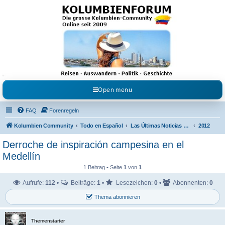
Kolumbienforum - Das
grosse Forum der
Freunde Kolumbiens
Reisen, Auswandern, Kultur, Politik, Geschichte und Visum in Kolumbien und Venezuela.
Austausch, Erfahrungen und Gemeinschaft im Kolumbienforum
Open menu
FAQ
Forenregeln
Kolumbien Community
Todo en Español
Las Últimas Noticias en Español
2012
Derroche de inspiración campesina en el
Medellín
1 Beitrag • Seite
1
von
1
Aufrufe:
112
•
Beiträge:
1
•
Lesezeichen:
0
•
Abonnenten:
0
Thema abonnieren
Themenstarter