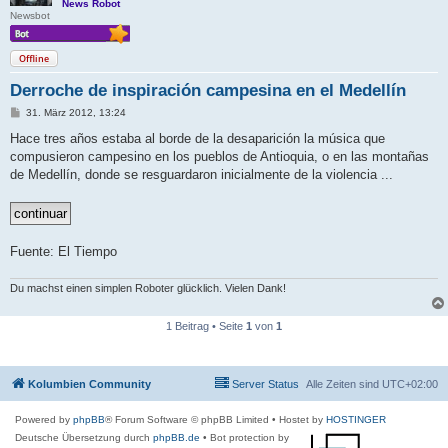
News Robot
Newsbot
Offline
Derroche de inspiración campesina en el Medellín
B
31. März 2012, 13:24
e
i
Hace tres años estaba al borde de la desaparición la música que
t
compusieron campesino en los pueblos de Antioquia, o en las montañas
r
a
de Medellín, donde se resguardaron inicialmente de la violencia ...
g
Fuente: El Tiempo
Du machst einen simplen Roboter glücklich. Vielen Dank!
1 Beitrag • Seite
1
von
1
Kolumbien Community
Server Status
Alle Zeiten sind
UTC+02:00
Powered by
phpBB
® Forum Software © phpBB Limited
• Hostet by
HOSTINGER
Deutsche Übersetzung durch
phpBB.de
• Bot protection by