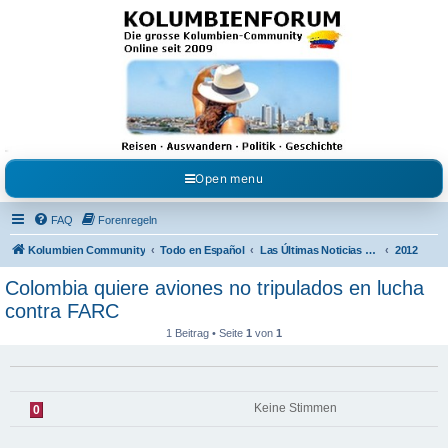
Kolumbienforum - Das
grosse Forum der
Freunde Kolumbiens
Reisen, Auswandern, Kultur, Politik, Geschichte und Visum in Kolumbien und Venezuela.
Austausch, Erfahrungen und Gemeinschaft im Kolumbienforum
Open menu
FAQ
Forenregeln
Kolumbien Community
Todo en Español
Las Últimas Noticias en Español
2012
Colombia quiere aviones no tripulados en lucha
contra FARC
1 Beitrag • Seite
1
von
1
Keine Stimmen
0