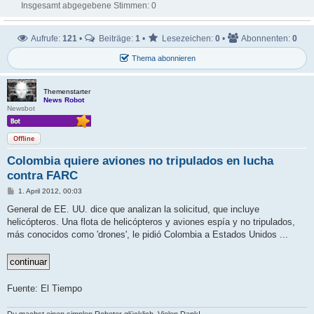
Insgesamt abgegebene Stimmen:
0
Aufrufe:
121
•
Beiträge:
1
•
Lesezeichen:
0
•
Abonnenten:
0
Thema abonnieren
Themenstarter
News Robot
Newsbot
Offline
Colombia quiere aviones no tripulados en lucha
contra FARC
B
1. April 2012, 00:03
e
i
General de EE. UU. dice que analizan la solicitud, que incluye
t
helicópteros. Una flota de helicópteros y aviones espía y no tripulados,
r
a
más conocidos como 'drones', le pidió Colombia a Estados Unidos ...
g
Fuente: El Tiempo