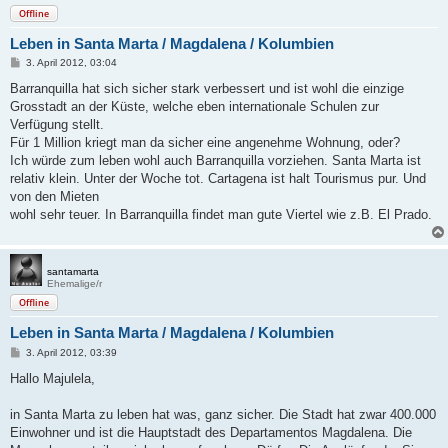
Offline
Leben in Santa Marta / Magdalena / Kolumbien
B
3. April 2012, 03:04
e
i
Barranquilla hat sich sicher stark verbessert und ist wohl die einzige
t
Grosstadt an der Küste, welche eben internationale Schulen zur
r
a
Verfügung stellt.
g
Für 1 Million kriegt man da sicher eine angenehme Wohnung, oder?
Ich würde zum leben wohl auch Barranquilla vorziehen. Santa Marta ist
relativ klein. Unter der Woche tot. Cartagena ist halt Tourismus pur. Und
von den Mieten
wohl sehr teuer. In Barranquilla findet man gute Viertel wie z.B. El Prado.
santamarta
Ehemalige/r
Offline
Leben in Santa Marta / Magdalena / Kolumbien
B
3. April 2012, 03:39
e
i
Hallo Majulela,
t
r
a
in Santa Marta zu leben hat was, ganz sicher. Die Stadt hat zwar 400.000
g
Einwohner und ist die Hauptstadt des Departamentos Magdalena. Die