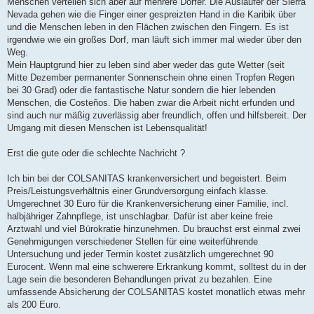
Menschen verteilen sich aber auf mehrere Dörfer. Die Ausläufer der Sierra
Nevada gehen wie die Finger einer gespreizten Hand in die Karibik über
und die Menschen leben in den Flächen zwischen den Fingern. Es ist
irgendwie wie ein großes Dorf, man läuft sich immer mal wieder über den
Weg.
Mein Hauptgrund hier zu leben sind aber weder das gute Wetter (seit
Mitte Dezember permanenter Sonnenschein ohne einen Tropfen Regen
bei 30 Grad) oder die fantastische Natur sondern die hier lebenden
Menschen, die Costeños. Die haben zwar die Arbeit nicht erfunden und
sind auch nur mäßig zuverlässig aber freundlich, offen und hilfsbereit. Der
Umgang mit diesen Menschen ist Lebensqualität!
Erst die gute oder die schlechte Nachricht ?
Ich bin bei der COLSANITAS krankenversichert und begeistert. Beim
Preis/Leistungsverhältnis einer Grundversorgung einfach klasse.
Umgerechnet 30 Euro für die Krankenversicherung einer Familie, incl.
halbjähriger Zahnpflege, ist unschlagbar. Dafür ist aber keine freie
Arztwahl und viel Bürokratie hinzunehmen. Du brauchst erst einmal zwei
Genehmigungen verschiedener Stellen für eine weiterführende
Untersuchung und jeder Termin kostet zusätzlich umgerechnet 90
Eurocent. Wenn mal eine schwerere Erkrankung kommt, solltest du in der
Lage sein die besonderen Behandlungen privat zu bezahlen. Eine
umfassende Absicherung der COLSANITAS kostet monatlich etwas mehr
als 200 Euro.