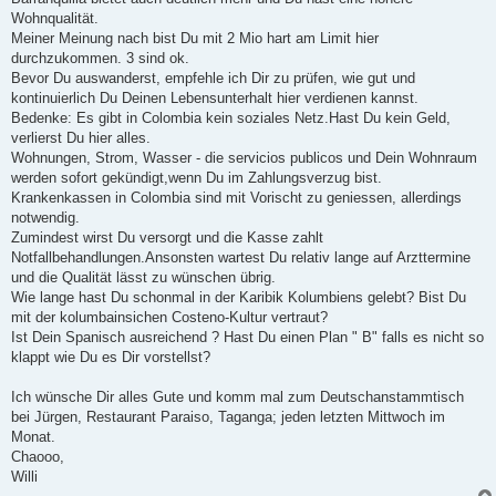
Wohnqualität.
Meiner Meinung nach bist Du mit 2 Mio hart am Limit hier
durchzukommen. 3 sind ok.
Bevor Du auswanderst, empfehle ich Dir zu prüfen, wie gut und
kontinuierlich Du Deinen Lebensunterhalt hier verdienen kannst.
Bedenke: Es gibt in Colombia kein soziales Netz.Hast Du kein Geld,
verlierst Du hier alles.
Wohnungen, Strom, Wasser - die servicios publicos und Dein Wohnraum
werden sofort gekündigt,wenn Du im Zahlungsverzug bist.
Krankenkassen in Colombia sind mit Vorischt zu geniessen, allerdings
notwendig.
Zumindest wirst Du versorgt und die Kasse zahlt
Notfallbehandlungen.Ansonsten wartest Du relativ lange auf Arzttermine
und die Qualität lässt zu wünschen übrig.
Wie lange hast Du schonmal in der Karibik Kolumbiens gelebt? Bist Du
mit der kolumbainsichen Costeno-Kultur vertraut?
Ist Dein Spanisch ausreichend ? Hast Du einen Plan " B" falls es nicht so
klappt wie Du es Dir vorstellst?
Ich wünsche Dir alles Gute und komm mal zum Deutschanstammtisch
bei Jürgen, Restaurant Paraiso, Taganga; jeden letzten Mittwoch im
Monat.
Chaooo,
Willi