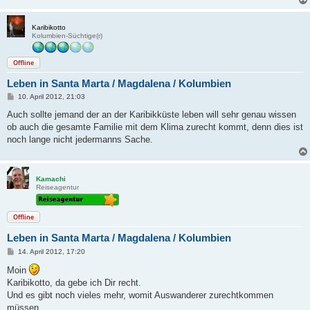
Karibikotto
Kolumbien-Süchtige(r)
Offline
Leben in Santa Marta / Magdalena / Kolumbien
B
10. April 2012, 21:03
e
i
Auch sollte jemand der an der Karibikküste leben will sehr genau wissen
t
ob auch die gesamte Familie mit dem Klima zurecht kommt, denn dies ist
r
a
noch lange nicht jedermanns Sache.
g
Kamachi
Reiseagentur
Offline
Leben in Santa Marta / Magdalena / Kolumbien
B
14. April 2012, 17:20
e
i
Moin
t
Karibikotto, da gebe ich Dir recht.
r
a
Und es gibt noch vieles mehr, womit Auswanderer zurechtkommen
g
müssen.