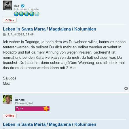
Max
Kolumbien-Experte
Offline
Leben in Santa Marta / Magdalena / Kolumbien
B
2. April 2012, 23:48
e
i
Ich wohne in Taganga, je nach dem wo Du wohnen willst, kanns es schon
t
teuterer werden, da solltest Du dich mehr an Volker wenden er wohnt in
r
a
Rodadro und hat da mehr Ahnung von wegen Preisen. Sicherehit ist
g
normal und bei den Karankenkasssen da mußt du halt schauen was Du
brauchst. Du brauchst dann schon a größere Wohnung, und ich denk mal
das da es da knapp werden klann mit 2 Mio.
Saludos
Max
Renato
Ehrenmitglied
Offline
Leben in Santa Marta / Magdalena / Kolumbien