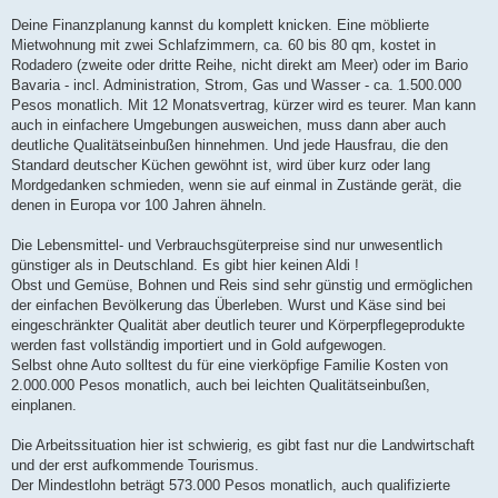
Deine Finanzplanung kannst du komplett knicken. Eine möblierte
Mietwohnung mit zwei Schlafzimmern, ca. 60 bis 80 qm, kostet in
Rodadero (zweite oder dritte Reihe, nicht direkt am Meer) oder im Bario
Bavaria - incl. Administration, Strom, Gas und Wasser - ca. 1.500.000
Pesos monatlich. Mit 12 Monatsvertrag, kürzer wird es teurer. Man kann
auch in einfachere Umgebungen ausweichen, muss dann aber auch
deutliche Qualitätseinbußen hinnehmen. Und jede Hausfrau, die den
Standard deutscher Küchen gewöhnt ist, wird über kurz oder lang
Mordgedanken schmieden, wenn sie auf einmal in Zustände gerät, die
denen in Europa vor 100 Jahren ähneln.
Die Lebensmittel- und Verbrauchsgüterpreise sind nur unwesentlich
günstiger als in Deutschland. Es gibt hier keinen Aldi !
Obst und Gemüse, Bohnen und Reis sind sehr günstig und ermöglichen
der einfachen Bevölkerung das Überleben. Wurst und Käse sind bei
eingeschränkter Qualität aber deutlich teurer und Körperpflegeprodukte
werden fast vollständig importiert und in Gold aufgewogen.
Selbst ohne Auto solltest du für eine vierköpfige Familie Kosten von
2.000.000 Pesos monatlich, auch bei leichten Qualitätseinbußen,
einplanen.
Die Arbeitssituation hier ist schwierig, es gibt fast nur die Landwirtschaft
und der erst aufkommende Tourismus.
Der Mindestlohn beträgt 573.000 Pesos monatlich, auch qualifizierte