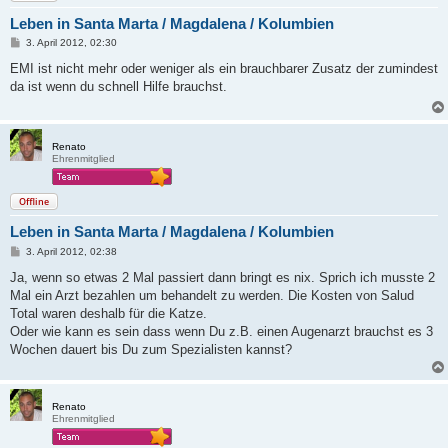
Leben in Santa Marta / Magdalena / Kolumbien
B
3. April 2012, 02:30
e
i
EMI ist nicht mehr oder weniger als ein brauchbarer Zusatz der zumindest
t
da ist wenn du schnell Hilfe brauchst.
r
a
g
Renato
Ehrenmitglied
Offline
Leben in Santa Marta / Magdalena / Kolumbien
B
3. April 2012, 02:38
e
i
Ja, wenn so etwas 2 Mal passiert dann bringt es nix. Sprich ich musste 2
t
Mal ein Arzt bezahlen um behandelt zu werden. Die Kosten von Salud
r
a
Total waren deshalb für die Katze.
g
Oder wie kann es sein dass wenn Du z.B. einen Augenarzt brauchst es 3
Wochen dauert bis Du zum Spezialisten kannst?
Renato
Ehrenmitglied