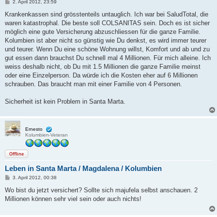
B
2. April 2012, 23:59
e
i
Krankenkassen sind grösstenteils untauglich. Ich war bei SaludTotal, die
t
waren katastrophal. Die beste soll COLSANITAS sein. Doch es ist sicher
r
a
möglich eine gute Versicherung abzuschliessen für die ganze Familie.
g
Kolumbien ist aber nicht so günstig wie Du denkst, es wird immer teurer
und teurer. Wenn Du eine schöne Wohnung willst, Komfort und ab und zu
gut essen dann brauchst Du schnell mal 4 Millionen. Für mich alleine. Ich
weiss deshalb nicht, ob Du mit 1.5 Millionen die ganze Familie meinst
oder eine Einzelperson. Da würde ich die Kosten eher auf 6 Millionen
schrauben. Das braucht man mit einer Familie von 4 Personen.
Sicherheit ist kein Problem in Santa Marta.
Ernesto
Kolumbien-Veteran
Offline
Leben in Santa Marta / Magdalena / Kolumbien
B
3. April 2012, 00:38
e
i
Wo bist du jetzt versichert? Sollte sich majufela selbst anschauen. 2
t
Millionen können sehr viel sein oder auch nichts!
r
a
g