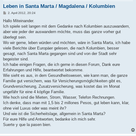
Leben in Santa Marta / Magdalena / Kolumbien
B
2. April 2012, 20:24
e
i
Hallo Miteinander.
t
Ich spiele seit langen mit dem Gedanke nach Kolumbien auszuwandern,
r
a
aber wie jeder der auswandern möchte, muss das ganze vorher gut
g
überlegt sein.
Wo wir gerne, leben würden und möchten, wäre in Santa Marta, ich habe
viele Berichte über Europäer gelesen, die nach Kolumbien, besser
gesagt, nach Santa Marta gegangen sind und von der Stadt sehr
begeister sind.
Ich habe einigen Fragen, die ich gerne in diesen Forum, Dank eure
Erfahrungen und Hilfe, beantwortet bekomme.
Wie sieht es aus, in dem Gesundheitswesen, wie kann man, die ganze
Familie gut versichern, was für Versicherungsmöglichkeiten gibt es,
Grundversicherung, Zusatzversicherung, was kostet das im Monat
ungefähr für eine 4 köpfige Familie.
Wie hoch sind die Mieten, Strom, Wasser, Telefon Rechnungen.
Ich denke, dass man mit 1,5 bis 2 millones Pesos, gut leben kann, klar,
ohne viel Luxus oder was meint ihr?
Und wie ist die Sicherheitslage, allgemein in Santa Marta?
Für eure Hilfe und Antworten, bedanke ich mich sehr.
Suerte y que la pasen bien.