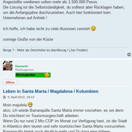
Angestellte verdienen selten mehr als 1.500.000 Pesos.
Die Lösung ist die Selbstständigkeit, du solltest aber Rücklagen haben,
um die Anfangsjahre durchzustehen. Auch hier funktioniert kein
Unternehmen auf Anhieb !
Ich hoffe, ich habe nicht zu viele illusionen zerstört
.
sonnige Grüße von der Küste
Berge ? - Mehr als Deichhöhe ist überflüssig ! (
Jan Fedder
)
Kamachi
Reiseagentur
Offline
Leben in Santa Marta / Magdalena / Kolumbien
B
5. April 2012, 19:12
e
i
Moin majufela
t
also, ich würde Barranquilla Santa Marta immer vorziehen; es sei denn
r
a
Du möchtest im Tourismusgeschäft arbeiten.
g
Wenn Du nur rund 2 Mio COP im Monat zur Verfügung hast, ist die Stadt
in Atlantico dem teuren und sehr touristischen Santa Marta vorzuziehen.
Barranquilla bietet auch deutlich mehr und Du hast eine höhere