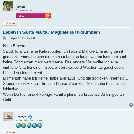
Renato
Ehrenmitglied
Offline
Leben in Santa Marta / Magdalena / Kolumbien
B
3. April 2012, 02:09
e
i
Hallo Ernesto
t
Salud Total war eine Katastrophe. Ich habe 2 Mal die Erfahrung damit
r
a
gemacht. Einmal haben die mich einfach so lange warten lassen bis ich
g
keine Schmerzen mehr verspuerte. Das andere Mal wollte ich eine
einfache Cita bei einem Spezialisten, wurde 3 Wochen aufgeschoben.
Fazit: Das klappt nicht.
Momentan habe ich keine, habe aber EMI. Und die schicken innerhalb 1
Stunde einen Arzt zu Dir nach Hause. Aber klar, Spitalaufenthalt ist nicht
inklusive.
Wenn Du fuer eine 4 köpfige Familie planst so brauchst Du einiges an
Geld.
Ernesto
Kolumbien-Veteran
Offline