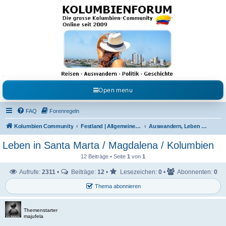
Kolumbienforum - Das
grosse Forum der
Freunde Kolumbiens
Reisen, Auswandern, Kultur, Politik, Geschichte und Visum in Kolumbien und Venezuela.
Austausch, Erfahrungen und Gemeinschaft im Kolumbienforum
Open menu
FAQ
Forenregeln
Kolumbien Community
Festland | Allgemeine Fragen
Auswandern, Leben & Arbeiten in Kolumbien
Leben in Santa Marta / Magdalena / Kolumbien
12 Beiträge • Seite
1
von
1
Aufrufe:
2311
•
Beiträge:
12
•
Lesezeichen:
0
•
Abonnenten:
0
Thema abonnieren
Themenstarter
majufela