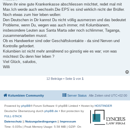
Wenn ihr eine gute Krankenkasse abschliessen möchtet, redet mal mit
Max.Ich werde auch wechseln.Die EPS`es sind wirklich nicht der Brüller.
Noch etwas zum hier leben wollen:
Den Deutschen in Dir kannst Du nicht völlig ausmerzen und das bedeutet
Probleme, wenn Du, wegen was auch immer, mit Kolumbianern,
insbesondere Leuten aus Santa Marta oder noch schlimmer, Taganga,
zusammenarbeiten musst.
Ob es Handwerker sind oder Geschäftskontakte - da sind Nerven und
Kontrolle gefordert.
Kolumbien ist nicht mehr annährend so günstig wie es war; von was
möchtest Du denn hier leben ?
Viel Glück, saludos,
Willi
12 Beiträge • Seite
1
von
1
Kolumbien Community
Server Status
Alle Zeiten sind
UTC+02:00
Powered by
phpBB
® Forum Software © phpBB Limited
• Hostet by
HOSTINGER
Deutsche Übersetzung durch
phpBB.de
• Bot protection by
FULL-STACK
Datenschutz
||
Nutzungsbedingungen
||
Impressum
Time: 0.035s
| Peak Memory Usage: 5.58 MiB | GZIP: On