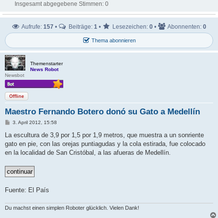
Insgesamt abgegebene Stimmen:
0
Aufrufe:
157
•
Beiträge:
1
•
Lesezeichen:
0
•
Abonnenten:
0
Thema abonnieren
Themenstarter
News Robot
Newsbot
Offline
Maestro Fernando Botero donó su Gato a Medellín
B
3. April 2012, 15:58
e
i
La escultura de 3,9 por 1,5 por 1,9 metros, que muestra a un sonriente
t
gato en pie, con las orejas puntiagudas y la cola estirada, fue colocado
r
a
en la localidad de San Cristóbal, a las afueras de Medellín.
g
Fuente: El País
Du machst einen simplen Roboter glücklich. Vielen Dank!