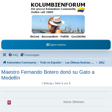
Kolumbienforum - Das
grosse Forum der
Freunde Kolumbiens
Reisen, Auswandern, Kultur, Politik, Geschichte und Visum in Kolumbien und Venezuela.
Austausch, Erfahrungen und Gemeinschaft im Kolumbienforum
Open menu
FAQ
Forenregeln
Kolumbien Community
Todo en Español
Las Últimas Noticias en Español
2012
Maestro Fernando Botero donó su Gato a
Medellín
1 Beitrag • Seite
1
von
1
Keine Stimmen
0