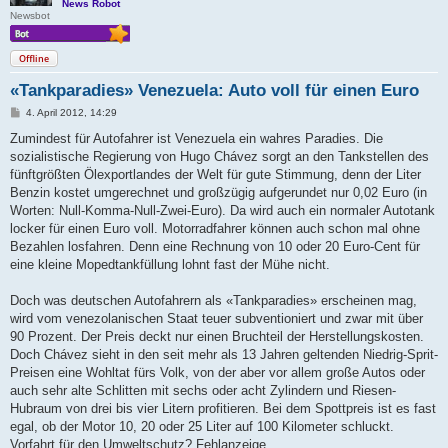
News Robot
Newsbot
Offline
«Tankparadies» Venezuela: Auto voll für einen Euro
B
4. April 2012, 14:29
e
i
Zumindest für Autofahrer ist Venezuela ein wahres Paradies. Die
t
sozialistische Regierung von Hugo Chávez sorgt an den Tankstellen des
r
a
fünftgrößten Ölexportlandes der Welt für gute Stimmung, denn der Liter
g
Benzin kostet umgerechnet und großzügig aufgerundet nur 0,02 Euro (in
Worten: Null-Komma-Null-Zwei-Euro). Da wird auch ein normaler Autotank
locker für einen Euro voll. Motorradfahrer können auch schon mal ohne
Bezahlen losfahren. Denn eine Rechnung von 10 oder 20 Euro-Cent für
eine kleine Mopedtankfüllung lohnt fast der Mühe nicht.
Doch was deutschen Autofahrern als «Tankparadies» erscheinen mag,
wird vom venezolanischen Staat teuer subventioniert und zwar mit über
90 Prozent. Der Preis deckt nur einen Bruchteil der Herstellungskosten.
Doch Chávez sieht in den seit mehr als 13 Jahren geltenden Niedrig-Sprit-
Preisen eine Wohltat fürs Volk, von der aber vor allem große Autos oder
auch sehr alte Schlitten mit sechs oder acht Zylindern und Riesen-
Hubraum von drei bis vier Litern profitieren. Bei dem Spottpreis ist es fast
egal, ob der Motor 10, 20 oder 25 Liter auf 100 Kilometer schluckt.
Vorfahrt für den Umweltschutz? Fehlanzeige.