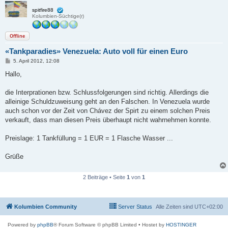
spitfire88
Kolumbien-Süchtige(r)
Offline
«Tankparadies» Venezuela: Auto voll für einen Euro
B
5. April 2012, 12:08
e
i
Hallo,
t
r
a
die Interprationen bzw. Schlussfolgerungen sind richtig. Allerdings die
g
alleinige Schuldzuweisung geht an den Falschen. In Venezuela wurde
auch schon vor der Zeit von Chávez der Spirt zu einem solchen Preis
verkauft, dass man diesen Preis überhaupt nicht wahrnehmen konnte.
Preislage: 1 Tankfüllung = 1 EUR = 1 Flasche Wasser ...
Grüße
2 Beiträge • Seite
1
von
1
Kolumbien Community
Server Status
Alle Zeiten sind
UTC+02:00
Powered by
phpBB
® Forum Software © phpBB Limited
• Hostet by
HOSTINGER