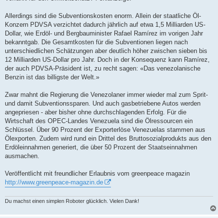
Allerdings sind die Subventionskosten enorm. Allein der staatliche Öl-
Konzern PDVSA verzichtet dadurch jährlich auf etwa 1,5 Milliarden US-
Dollar, wie Erdöl- und Bergbauminister Rafael Ramírez im vorigen Jahr
bekanntgab. Die Gesamtkosten für die Subventionen liegen nach
unterschiedlichen Schätzungen aber deutlich höher zwischen sieben bis
12 Milliarden US-Dollar pro Jahr. Doch in der Konsequenz kann Ramírez,
der auch PDVSA-Präsident ist, zu recht sagen: «Das venezolanische
Benzin ist das billigste der Welt.»
Zwar mahnt die Regierung die Venezolaner immer wieder mal zum Sprit-
und damit Subventionssparen. Und auch gasbetriebene Autos werden
angepriesen - aber bisher ohne durchschlagenden Erfolg. Für die
Wirtschaft des OPEC-Landes Venezuela sind die Ölressourcen ein
Schlüssel. Über 90 Prozent der Exporterlöse Venezuelas stammen aus
Ölexporten. Zudem wird rund ein Drittel des Bruttosozialprodukts aus den
Erdöleinnahmen generiert, die über 50 Prozent der Staatseinnahmen
ausmachen.
Veröffentlicht mit freundlicher Erlaubnis vom greenpeace magazin
http://www.greenpeace-magazin.de
Du machst einen simplen Roboter glücklich. Vielen Dank!