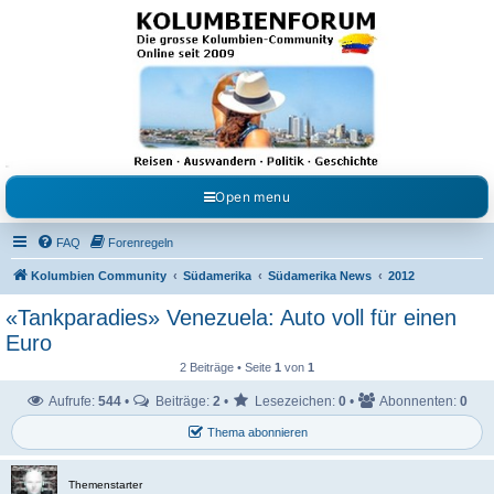
Kolumbienforum - Das
grosse Forum der
Freunde Kolumbiens
Reisen, Auswandern, Kultur, Politik, Geschichte und Visum in Kolumbien und Venezuela.
Austausch, Erfahrungen und Gemeinschaft im Kolumbienforum
Open menu
FAQ
Forenregeln
Kolumbien Community
Südamerika
Südamerika News
2012
«Tankparadies» Venezuela: Auto voll für einen
Euro
2 Beiträge • Seite
1
von
1
Aufrufe:
544
•
Beiträge:
2
•
Lesezeichen:
0
•
Abonnenten:
0
Thema abonnieren
Themenstarter