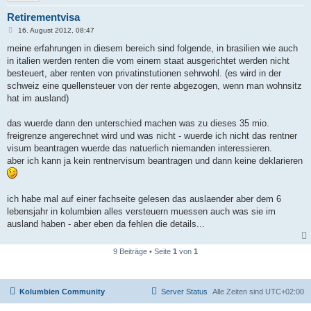
Retirementvisa
B
16. August 2012, 08:47
e
i
meine erfahrungen in diesem bereich sind folgende, in brasilien wie auch
t
in italien werden renten die vom einem staat ausgerichtet werden nicht
r
a
besteuert, aber renten von privatinstutionen sehrwohl. (es wird in der
g
schweiz eine quellensteuer von der rente abgezogen, wenn man wohnsitz
hat im ausland)
das wuerde dann den unterschied machen was zu dieses 35 mio.
freigrenze angerechnet wird und was nicht - wuerde ich nicht das rentner
visum beantragen wuerde das natuerlich niemanden interessieren.
aber ich kann ja kein rentnervisum beantragen und dann keine deklarieren
ich habe mal auf einer fachseite gelesen das auslaender aber dem 6
lebensjahr in kolumbien alles versteuern muessen auch was sie im
ausland haben - aber eben da fehlen die details...
9 Beiträge • Seite
1
von
1
Kolumbien Community
Server Status
Alle Zeiten sind
UTC+02:00