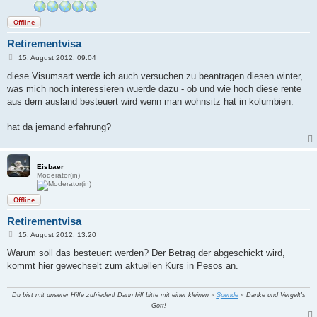
Offline
Retirementvisa
B
15. August 2012, 09:04
e
i
diese Visumsart werde ich auch versuchen zu beantragen diesen winter,
t
was mich noch interessieren wuerde dazu - ob und wie hoch diese rente
r
a
aus dem ausland besteuert wird wenn man wohnsitz hat in kolumbien.
g
hat da jemand erfahrung?
Eisbaer
Moderator(in)
Offline
Retirementvisa
B
15. August 2012, 13:20
e
i
Warum soll das besteuert werden? Der Betrag der abgeschickt wird,
t
kommt hier gewechselt zum aktuellen Kurs in Pesos an.
r
a
g
Du bist mit unserer Hilfe zufrieden! Dann hilf bitte mit einer kleinen »
Spende
« Danke und Vergelt's
Gott!