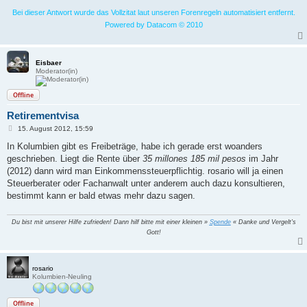
Bei dieser Antwort wurde das Vollzitat laut unseren Forenregeln automatisiert entfernt.
Powered by Datacom © 2010
Eisbaer
Moderator(in)
Offline
Retirementvisa
B
15. August 2012, 15:59
e
i
In Kolumbien gibt es Freibeträge, habe ich gerade erst woanders
t
geschrieben. Liegt die Rente über
35 millones 185 mil pesos
im Jahr
r
a
(2012) dann wird man Einkommenssteuerpflichtig. rosario will ja einen
g
Steuerberater oder Fachanwalt unter anderem auch dazu konsultieren,
bestimmt kann er bald etwas mehr dazu sagen.
Du bist mit unserer Hilfe zufrieden! Dann hilf bitte mit einer kleinen »
Spende
« Danke und Vergelt's
Gott!
rosario
Kolumbien-Neuling
Offline