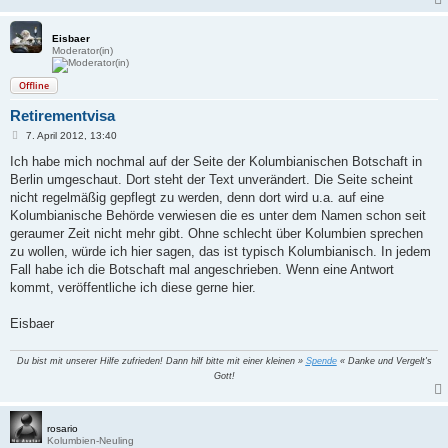
Eisbaer
Moderator(in)
Offline
Retirementvisa
B
7. April 2012, 13:40
e
i
Ich habe mich nochmal auf der Seite der Kolumbianischen Botschaft in
t
Berlin umgeschaut. Dort steht der Text unverändert. Die Seite scheint
r
a
nicht regelmäßig gepflegt zu werden, denn dort wird u.a. auf eine
g
Kolumbianische Behörde verwiesen die es unter dem Namen schon seit
geraumer Zeit nicht mehr gibt. Ohne schlecht über Kolumbien sprechen
zu wollen, würde ich hier sagen, das ist typisch Kolumbianisch. In jedem
Fall habe ich die Botschaft mal angeschrieben. Wenn eine Antwort
kommt, veröffentliche ich diese gerne hier.
Eisbaer
Du bist mit unserer Hilfe zufrieden! Dann hilf bitte mit einer kleinen »
Spende
« Danke und Vergelt's
Gott!
rosario
Kolumbien-Neuling