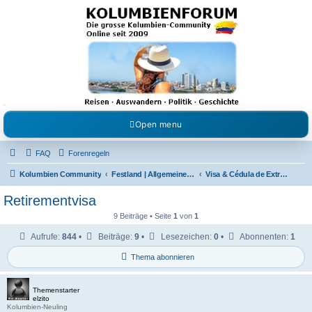
Kolumbienforum - Das
grosse Forum der
Freunde Kolumbiens
Reisen, Auswandern, Kultur, Politik, Geschichte und Visum in Kolumbien und Venezuela.
Austausch, Erfahrungen und Gemeinschaft im Kolumbienforum
Open menu
FAQ
Forenregeln
Kolumbien Community
Festland | Allgemeine Fragen
Visa & Cédula de Extranjería
Retirementvisa
9 Beiträge • Seite
1
von
1
Aufrufe:
844
•
Beiträge:
9
•
Lesezeichen:
0
•
Abonnenten:
1
Thema abonnieren
Themenstarter
elzito
Kolumbien-Neuling