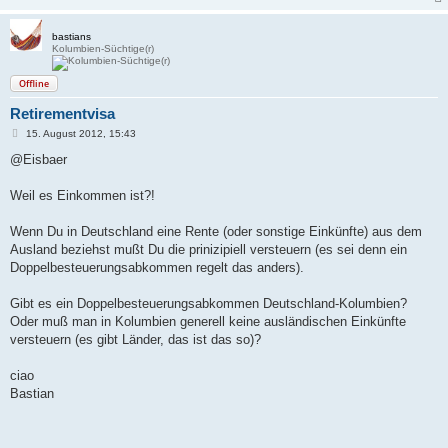
bastians
Kolumbien-Süchtige(r)
Offline
Retirementvisa
B
15. August 2012, 15:43
e
i
@Eisbaer
t
r
a
Weil es Einkommen ist?!
g
Wenn Du in Deutschland eine Rente (oder sonstige Einkünfte) aus dem
Ausland beziehst mußt Du die prinizipiell versteuern (es sei denn ein
Doppelbesteuerungsabkommen regelt das anders).
Gibt es ein Doppelbesteuerungsabkommen Deutschland-Kolumbien?
Oder muß man in Kolumbien generell keine ausländischen Einkünfte
versteuern (es gibt Länder, das ist das so)?
ciao
Bastian