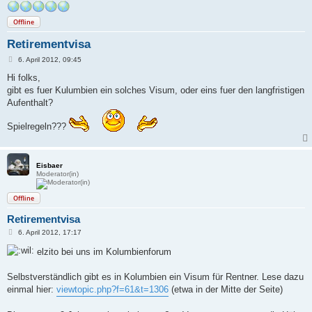
Offline
Retirementvisa
B
6. April 2012, 09:45
e
i
Hi folks,
t
gibt es fuer Kulumbien ein solches Visum, oder eins fuer den langfristigen
r
a
Aufenthalt?
g
Spielregeln???
Eisbaer
Moderator(in)
Offline
Retirementvisa
B
6. April 2012, 17:17
e
i
elzito bei uns im Kolumbienforum
t
r
a
Selbstverständlich gibt es in Kolumbien ein Visum für Rentner. Lese dazu
g
einmal hier:
viewtopic.php?f=61&t=1306
(etwa in der Mitte der Seite)