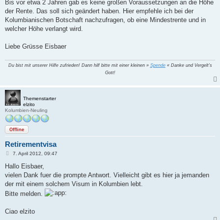
Bis vor etwa 2 Jahren gab es keine großen Voraussetzungen an die Höhe
der Rente. Das soll sich geändert haben. Hier empfehle ich bei der
Kolumbianischen Botschaft nachzufragen, ob eine Mindestrente und in
welcher Höhe verlangt wird.
Liebe Grüsse Eisbaer
Du bist mit unserer Hilfe zufrieden! Dann hilf bitte mit einer kleinen »
Spende
« Danke und Vergelt's
Gott!
Themenstarter
elzito
Kolumbien-Neuling
Offline
Retirementvisa
B
7. April 2012, 09:47
e
i
Hallo Eisbaer,
t
vielen Dank fuer die prompte Antwort. Vielleicht gibt es hier ja jemanden
r
a
der mit einem solchem Visum in Kolumbien lebt.
g
Bitte melden.
Ciao elzito