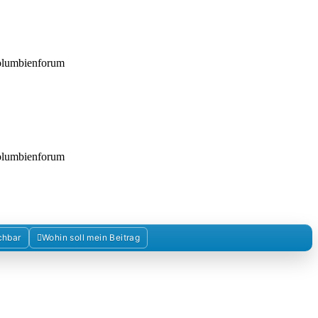
Kolumbienforum
Kolumbienforum
chbar
Wohin soll mein Beitrag