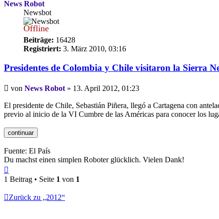
News Robot
Newsbot
Offline
Beiträge:
16428
Registriert:
3. März 2010, 03:16
Presidentes de Colombia y Chile visitaron la Sierra 
Beitrag
von
News Robot
»
13. April 2012, 01:23
El presidente de Chile, Sebastián Piñera, llegó a Cartagena con antela
previo al inicio de la VI Cumbre de las Américas para conocer los lug
Fuente: El País
Du machst einen simplen Roboter glücklich. Vielen Dank!
Nach
oben
1 Beitrag • Seite
1
von
1
Zurück zu „2012“