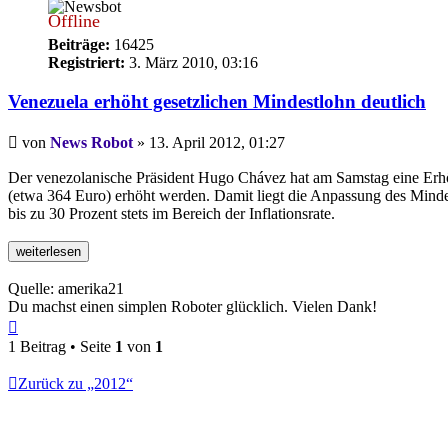
Offline
Beiträge:
16425
Registriert:
3. März 2010, 03:16
Venezuela erhöht gesetzlichen Mindestlohn deutlich
Beitrag
von
News Robot
»
13. April 2012, 01:27
Der venezolanische Präsident Hugo Chávez hat am Samstag eine Erhö
(etwa 364 Euro) erhöht werden. Damit liegt die Anpassung des Minde
bis zu 30 Prozent stets im Bereich der Inflationsrate.
Quelle: amerika21
Du machst einen simplen Roboter glücklich. Vielen Dank!
Nach
oben
1 Beitrag • Seite
1
von
1
Zurück zu „2012“