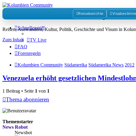
Kolumbienforum - Das grosse 
Reiseberichte
Visabestimm
Schnellzugriff
Reisen, Auswandern, Kultur, Politik, Geschichte und Visum in Kol
Zum Inhalt
TV Live
FAQ
Forenregeln
Kolumbien Community
Südamerika
Südamerika News
2012
Venezuela erhöht gesetzlichen Mindestlohn
1 Beitrag • Seite
1
von
1
Thema abonnieren
Themenstarter
News Robot
Newsbot