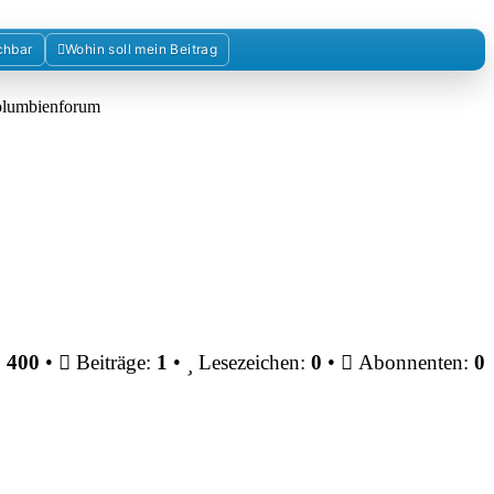
chbar
Wohin soll mein Beitrag
Kolumbienforum
:
400
•
Beiträge:
1
•
Lesezeichen:
0
•
Abonnenten:
0