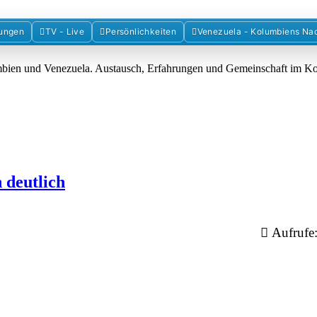
Forum der Freunde Kolumbiens
ungen
TV - Live
Persönlichkeiten
Venezuela - Kolumbiens Na
umbien und Venezuela. Austausch, Erfahrungen und Gemeinschaft im 
 deutlich
Aufrufe