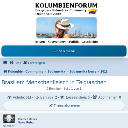
Kolumbienforum - Das
grosse Forum der
Freunde Kolumbiens
Reisen, Auswandern, Kultur, Politik, Geschichte und Visum in Kolumbien und Venezuela.
Austausch, Erfahrungen und Gemeinschaft im Kolumbienforum
Open menu
FAQ
Forenregeln
Kolumbien Community
Südamerika
Südamerika News
2012
Brasilien: Menschenfleisch in Teigtaschen
2 Beiträge • Seite
1
von
1
Aufrufe:
511
•
Beiträge:
2
•
Lesezeichen:
0
•
Abonnenten:
0
Thema abonnieren
Themenstarter
News Robot
Newsbot