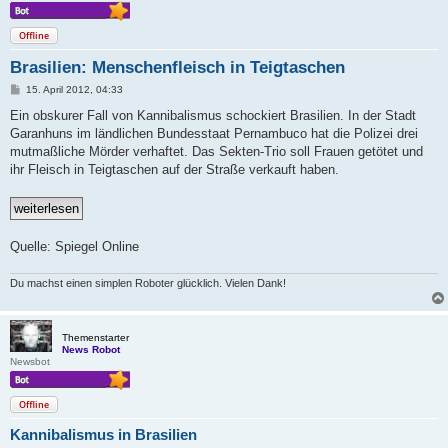
Offline
Brasilien: Menschenfleisch in Teigtaschen
B
15. April 2012, 04:33
e
i
Ein obskurer Fall von Kannibalismus schockiert Brasilien. In der Stadt
t
Garanhuns im ländlichen Bundesstaat Pernambuco hat die Polizei drei
r
a
mutmaßliche Mörder verhaftet. Das Sekten-Trio soll Frauen getötet und
g
ihr Fleisch in Teigtaschen auf der Straße verkauft haben.
Quelle: Spiegel Online
Du machst einen simplen Roboter glücklich. Vielen Dank!
Themenstarter
News Robot
Newsbot
Offline
Kannibalismus in Brasilien