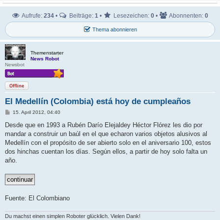
Aufrufe:
234
•
Beiträge:
1
•
Lesezeichen:
0
•
Abonnenten:
0
Thema abonnieren
Themenstarter
News Robot
Newsbot
Offline
El Medellín (Colombia) está hoy de cumpleaños
B
15. April 2012, 04:40
e
i
Desde que en 1993 a Rubén Darío Elejaldey Héctor Flórez les dio por
t
mandar a construir un baúl en el que echaron varios objetos alusivos al
r
a
Medellín con el propósito de ser abierto solo en el aniversario 100, estos
g
dos hinchas cuentan los días. Según ellos, a partir de hoy solo falta un
año.
Fuente: El Colombiano
Du machst einen simplen Roboter glücklich. Vielen Dank!