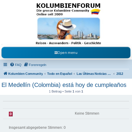
Kolumbienforum - Das
grosse Forum der
Freunde Kolumbiens
Reisen, Auswandern, Kultur, Politik, Geschichte und Visum in Kolumbien und Venezuela.
Austausch, Erfahrungen und Gemeinschaft im Kolumbienforum
Open menu
FAQ
Forenregeln
Kolumbien Community
Todo en Español
Las Últimas Noticias en Español
2012
El Medellín (Colombia) está hoy de cumpleaños
1 Beitrag • Seite
1
von
1
Keine Stimmen
0
Insgesamt abgegebene Stimmen:
0