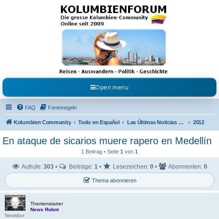
Kolumbienforum - Das
grosse Forum der
Freunde Kolumbiens
Reisen, Auswandern, Kultur, Politik, Geschichte und Visum in Kolumbien und Venezuela.
Austausch, Erfahrungen und Gemeinschaft im Kolumbienforum
Open menu
FAQ
Forenregeln
Kolumbien Community
Todo en Español
Las Últimas Noticias en Español
2012
En ataque de sicarios muere rapero en Medellín
1 Beitrag • Seite
1
von
1
Aufrufe:
303
•
Beiträge:
1
•
Lesezeichen:
0
•
Abonnenten:
0
Thema abonnieren
Themenstarter
News Robot
Newsbot