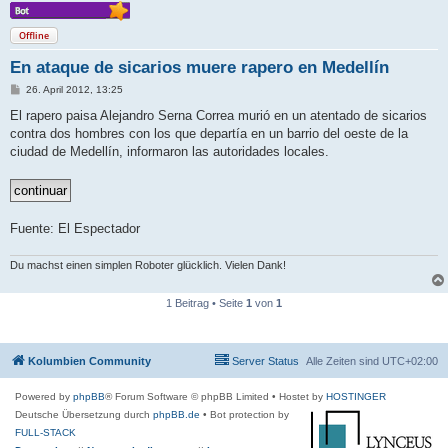
Offline
En ataque de sicarios muere rapero en Medellín
B
26. April 2012, 13:25
e
i
El rapero paisa Alejandro Serna Correa murió en un atentado de sicarios
t
contra dos hombres con los que departía en un barrio del oeste de la
r
a
ciudad de Medellín, informaron las autoridades locales.
g
Fuente: El Espectador
Du machst einen simplen Roboter glücklich. Vielen Dank!
1 Beitrag • Seite
1
von
1
Kolumbien Community
Server Status
Alle Zeiten sind
UTC+02:00
Powered by
phpBB
® Forum Software © phpBB Limited
• Hostet by
HOSTINGER
Deutsche Übersetzung durch
phpBB.de
• Bot protection by
FULL-STACK