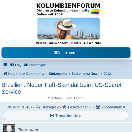
Kolumbienforum - Das
grosse Forum der
Freunde Kolumbiens
Reisen, Auswandern, Kultur, Politik, Geschichte und Visum in Kolumbien und Venezuela.
Austausch, Erfahrungen und Gemeinschaft im Kolumbienforum
Open menu
FAQ
Forenregeln
Kolumbien Community
Südamerika
Südamerika News
2012
Brasilien: Neuer Puff-Skandal beim US-Secret
Service
2 Beiträge • Seite
1
von
1
Aufrufe:
457
•
Beiträge:
2
•
Lesezeichen:
0
•
Abonnenten:
0
Thema abonnieren
Themenstarter