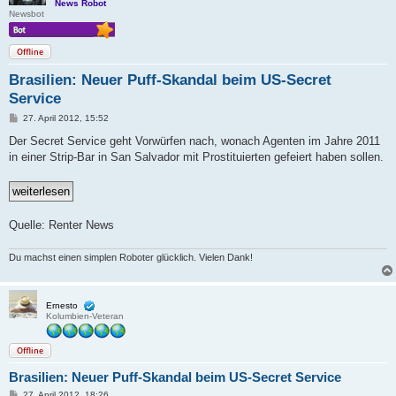
News Robot
Newsbot
Offline
Brasilien: Neuer Puff-Skandal beim US-Secret
Service
B
27. April 2012, 15:52
e
i
Der Secret Service geht Vorwürfen nach, wonach Agenten im Jahre 2011
t
in einer Strip-Bar in San Salvador mit Prostituierten gefeiert haben sollen.
r
a
g
Quelle: Renter News
Du machst einen simplen Roboter glücklich. Vielen Dank!
Ernesto
Kolumbien-Veteran
Offline
Brasilien: Neuer Puff-Skandal beim US-Secret Service
B
27. April 2012, 18:26