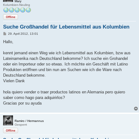
Mary
Kolumbien-Neuling
Offline
Suche Großhandel für Lebensmittel aus Kolumbien
B
29. April 2012, 13:01
e
i
Hallo,
t
r
a
kennt jemand einen Weg wie ich Lebensmittel aus Kolumbien, bzw aus
g
Lateinamerika nach Deutschland bekomme? Ich suche ein Grohandel
oder ein Importeur oder so etwas. Ich möchte ein Geschäft mit Latino
Produkten eröffnen und bin nun am Suchen wie ich die Ware nach
Deutschland bekomme.
Vielen Dank
hola quiero vender o traer productos latinos en Alemania pero quiero
saber como hago para adquirirlos?
Gracias por su ayuda
Ramiro / Hermannus
Gesperrt
Offline