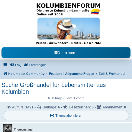
Kolumbienforum - Das
grosse Forum der
Freunde Kolumbiens
Reisen, Auswandern, Kultur, Politik, Geschichte und Visum in Kolumbien und Venezuela.
Austausch, Erfahrungen und Gemeinschaft im Kolumbienforum
Open menu
FAQ
Forenregeln
Kolumbien Community
Festland | Allgemeine Fragen
Zoll & Freihandel
Suche Großhandel für Lebensmittel aus
Kolumbien
6 Beiträge • Seite
1
von
1
Aufrufe:
1491
•
Beiträge:
6
•
Lesezeichen:
0
•
Abonnenten:
0
Thema abonnieren
Themenstarter