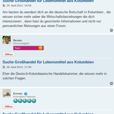
Suche Großhandel für Lebensmittel aus Kolumbien
B
29. April 2012, 16:59
e
i
Am besten du wendest dich an die deutsche Botschaft in Kolumbien , die
t
wissen sicher mehr ueber die Wirtschaftsbeziehungen die dich
r
a
interessieren , dann hast du gesicherte Informationen und nicht nur
g
persoenlichen Meinungen aus einen Forum.
Renato
Ehrenmitglied
Offline
Suche Großhandel für Lebensmittel aus Kolumbien
B
29. April 2012, 17:36
e
i
Eher die Deutsch-Kolumbianische Handelskammer, die wissen mehr in
t
solchen Fragen.
r
a
g
Ernesto
Kolumbien-Veteran
Offline