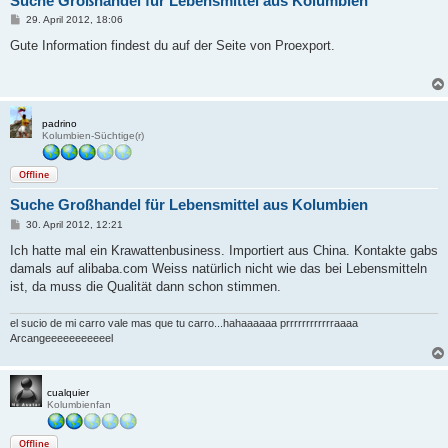
Suche Großhandel für Lebensmittel aus Kolumbien
B
29. April 2012, 18:06
e
i
Gute Information findest du auf der Seite von Proexport.
t
r
a
g
padrino
Kolumbien-Süchtige(r)
Offline
Suche Großhandel für Lebensmittel aus Kolumbien
B
30. April 2012, 12:21
e
i
Ich hatte mal ein Krawattenbusiness. Importiert aus China. Kontakte gabs
t
damals auf alibaba.com Weiss natürlich nicht wie das bei Lebensmitteln
r
a
ist, da muss die Qualität dann schon stimmen.
g
el sucio de mi carro vale mas que tu carro...hahaaaaaa prrrrrrrrrrrraaaa
Arcangeeeeeeeeeeel
cualquier
Kolumbienfan
Offline