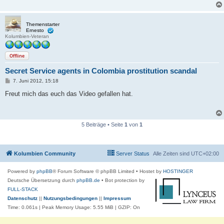
a
g
Themenstarter
Ernesto
Kolumbien-Veteran
Offline
Secret Service agents in Colombia prostitution scandal
B
7. Juni 2012, 15:18
e
i
Freut mich das euch das Video gefallen hat.
t
r
a
g
5 Beiträge • Seite
1
von
1
Kolumbien Community
Server Status
Alle Zeiten sind
UTC+02:00
Powered by
phpBB
® Forum Software © phpBB Limited
• Hostet by
HOSTINGER
Deutsche Übersetzung durch
phpBB.de
• Bot protection by
FULL-STACK
Datenschutz
||
Nutzungsbedingungen
||
Impressum
Time: 0.061s
| Peak Memory Usage: 5.55 MiB | GZIP: On