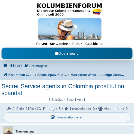
Kolumbienforum - Das
grosse Forum der
Freunde Kolumbiens
Reisen, Auswandern, Kultur, Politik, Geschichte und Visum in Kolumbien und Venezuela.
Austausch, Erfahrungen und Gemeinschaft im Kolumbienforum
Open menu
FAQ
Forenregeln
Kolumbien Community
Spiele, Spaß, Fun ...
Witze über Witze
Lustige Videos & Bilder
Secret Service agents in Colombia prostitution
scandal
5 Beiträge • Seite
1
von
1
Aufrufe:
1194
•
Beiträge:
5
•
Lesezeichen:
0
•
Abonnenten:
0
Thema abonnieren
Themenstarter