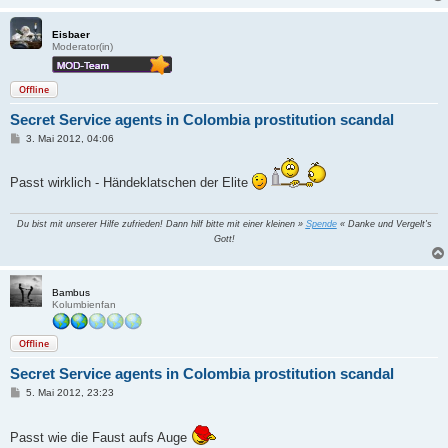
Eisbaer
Moderator(in)
Offline
Secret Service agents in Colombia prostitution scandal
B
3. Mai 2012, 04:06
e
i
t
Passt wirklich - Händeklatschen der Elite
r
a
g
Du bist mit unserer Hilfe zufrieden! Dann hilf bitte mit einer kleinen »
Spende
« Danke und Vergelt's
Gott!
Bambus
Kolumbienfan
Offline
Secret Service agents in Colombia prostitution scandal
B
5. Mai 2012, 23:23
e
i
t
Passt wie die Faust aufs Auge
r