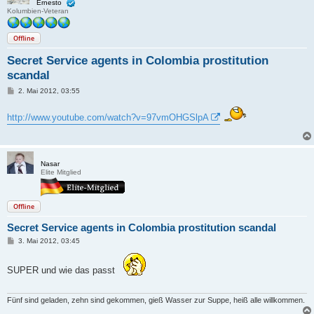
Ernesto
Kolumbien-Veteran
Offline
Secret Service agents in Colombia prostitution
scandal
B
2. Mai 2012, 03:55
e
i
t
http://www.youtube.com/watch?v=97vmOHGSlpA
r
a
g
Nasar
Elite Mitglied
Offline
Secret Service agents in Colombia prostitution scandal
B
3. Mai 2012, 03:45
e
i
t
SUPER und wie das passt
r
a
g
Fünf sind geladen, zehn sind gekommen, gieß Wasser zur Suppe, heiß alle willkommen.