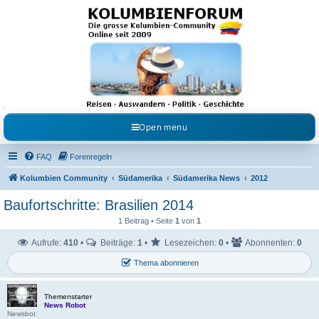
Kolumbienforum - Das
grosse Forum der
Freunde Kolumbiens
Reisen, Auswandern, Kultur, Politik, Geschichte und Visum in Kolumbien und Venezuela.
Austausch, Erfahrungen und Gemeinschaft im Kolumbienforum
Open menu
FAQ
Forenregeln
Kolumbien Community
Südamerika
Südamerika News
2012
Baufortschritte: Brasilien 2014
1 Beitrag • Seite
1
von
1
Aufrufe:
410
•
Beiträge:
1
•
Lesezeichen:
0
•
Abonnenten:
0
Thema abonnieren
Themenstarter
News Robot
Newsbot