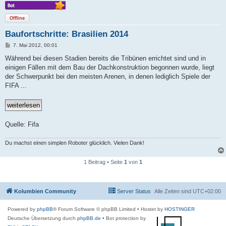
Offline
Baufortschritte: Brasilien 2014
B
7. Mai 2012, 00:01
e
i
Während bei diesen Stadien bereits die Tribünen errichtet sind und in
t
einigen Fällen mit dem Bau der Dachkonstruktion begonnen wurde, liegt
r
a
der Schwerpunkt bei den meisten Arenen, in denen lediglich Spiele der
g
FIFA ...
Quelle: Fifa
Du machst einen simplen Roboter glücklich. Vielen Dank!
1 Beitrag • Seite
1
von
1
Kolumbien Community
Server Status
Alle Zeiten sind
UTC+02:00
Powered by
phpBB
® Forum Software © phpBB Limited
• Hostet by
HOSTINGER
Deutsche Übersetzung durch
phpBB.de
• Bot protection by