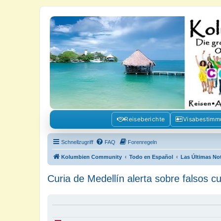
Kolumbienforum - Das grosse Foru
Reisen, Auswandern, Kultur, Politik, Geschichte und Visum in Kolumb
Reiseberichte
Visabestim
Schnellzugriff
FAQ
Forenregeln
Kolumbien Community
Todo en Español
Las Últimas No
Curia de Medellín alerta sobre falsos c