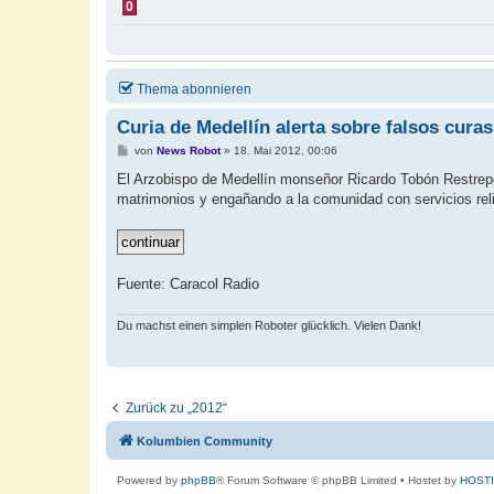
0
Thema abonnieren
Curia de Medellín alerta sobre falsos curas
B
von
News Robot
»
18. Mai 2012, 00:06
e
i
El Arzobispo de Medellín monseñor Ricardo Tobón Restrepo
t
matrimonios y engañando a la comunidad con servicios reli
r
a
g
Fuente: Caracol Radio
Du machst einen simplen Roboter glücklich. Vielen Dank!
Zurück zu „2012“
Kolumbien Community
Powered by
phpBB
® Forum Software © phpBB Limited
• Hostet by
HOST