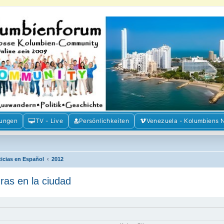
m der Freunde Kolumbiens
ien und Venezuela. Austausch, Erfahrungen und Gemeinschaft im Kolumbienforum
mungen
TV - Live
Persönlichkeiten
Venezuela - Kolumbiens 
ticias en Español
2012
uras en la ciudad