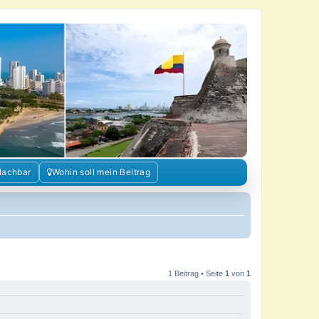
Nachbar
Wohin soll mein Beitrag
1 Beitrag • Seite
1
von
1