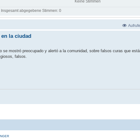
Keine Stimmen
Insgesamt abgegebene Stimmen:
0
Aufruf
 en la ciudad
 se mostró preocupado y alertó a la comunidad, sobre falsos curas que está
giosos, falsos.
INGER