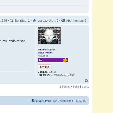
e:
249
•
Beiträge:
1
•
Lesezeichen:
0
•
Abonnenten:
0
n oficiando misas,
Themenstarter
News Robot
Newsbot
Offline
Beiträge:
16425
Registriert:
3. März 2010, 03:16
N
a
1 Beitrag • Seite
1
von
1
c
h
o
b
Server Status
Alle Zeiten sind
UTC+02:00
e
n