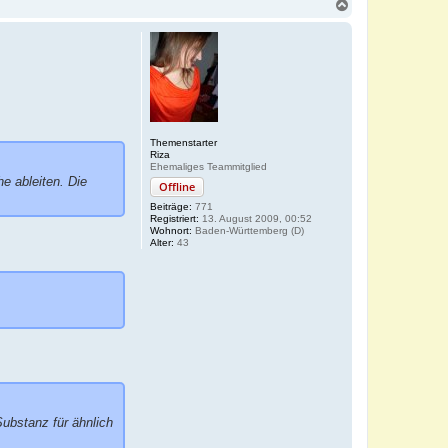
N
a
c
h
o
b
e
n
Themenstarter
Riza
Ehemaliges Teammitglied
e ableiten. Die
Offline
Beiträge:
771
Registriert:
13. August 2009, 00:52
Wohnort:
Baden-Württemberg (D)
Alter:
43
Substanz für ähnlich