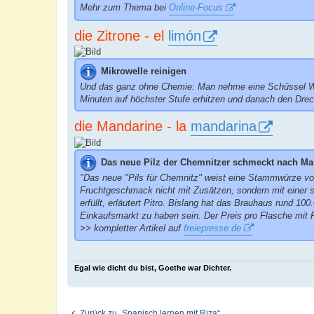
Mehr zum Thema bei
Online-Focus
die Zitrone - el
limón
Mikrowelle reinigen
Und das ganz ohne Chemie: Man nehme eine Schüssel Wasse
Minuten auf höchster Stufe erhitzen und danach den Drec
die Mandarine - la
mandarina
Das neue Pilz der Chemnitzer schmeckt nach Ma
"Das neue "Pils für Chemnitz" weist eine Stammwürze von 
Fruchtgeschmack nicht mit Zusätzen, sondern mit einer s
erfüllt, erläutert Pitro. Bislang hat das Brauhaus rund 1
Einkaufsmarkt zu haben sein. Der Preis pro Flasche mit 
>> kompletter Artikel auf
freiepresse.de
Egal wie dicht du bist, Goethe war Dichter.
Zurück zu „Spanisch lernen mit Riza“