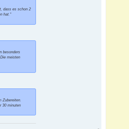
et, dass es schon 2
n hat."
nn besonders
 Die meisten
m Zubereiten.
r 30 minuten