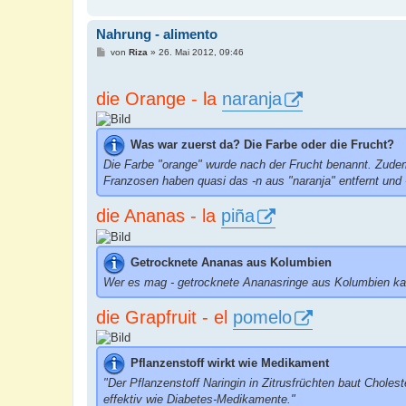
Nahrung - alimento
B
von
Riza
»
26. Mai 2012, 09:46
e
i
t
die Orange - la
naranja
r
a
g
Was war zuerst da? Die Farbe oder die Frucht?
Die Farbe "orange" wurde nach der Frucht benannt. Zudem
Franzosen haben quasi das -n aus "naranja" entfernt und -
die Ananas - la
piña
Getrocknete Ananas aus Kolumbien
Wer es mag - getrocknete Ananasringe aus Kolumbien kan
die Grapfruit - el
pomelo
Pflanzenstoff wirkt wie Medikament
"Der Pflanzenstoff Naringin in Zitrusfrüchten baut Cholest
effektiv wie Diabetes-Medikamente."