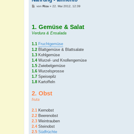
B
von
Riza
»
22. Mai 2012, 12:39
e
i
t
r
a
1. Gemüse & Salat
g
Verdura & Ensalada
1.1
Fruchtgemüse
1.2
Blattgemüse & Blattsalate
1.3
Kohlgemüse
1.4
Wurzel- und Knollengemüse
1.5
Zwiebelgemüse
1.6
Wurzelsprosse
1.7
Speisepilz
1.8
Kartoffeln
2. Obst
fruta
2.1
Kernobst
2.2
Beerenobst
2.3
Weintrauben
2.4
Steinobst
2.5
Südfrüchte