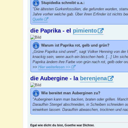
Stupidedia schreibt u.a.:
"Die ältesten Gurkenfossilien, die gefunden wurden, stam
Jahre vorher welche gab. Über ihren Erfinder ist nichts be
Quelle
die Paprika - el
pimiento
Warum ist Paprika rot, gelb und grün?
„Grüne Paprika sind unreif“, sagt Volker Henning von der
knackig sein, wenn auch ein bisschen herb. [...] Um sich
Paprika ändern ihre Farbe von grün nach rot, gelb oder ora
>>
Hier weiterlesen >>
die Aubergine - la
berenjena
Wie bereitet man Auberginen zu?
"Auberginen kann man backen, braten oder grillen. Manchm
Daraufhin Stengel abschneiden, in Scheiben schneiden od
einwirken lassen. Daraufhin abwaschen, trocknen und nac
Egal wie dicht du bist, Goethe war Dichter.