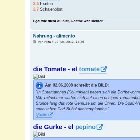
2.6
Exoten
2.7
Schalenobst
Egal wie dicht du bist, Goethe war Dichter.
Nahrung - alimento
B
von
Riza
»
22. Mai 2012, 13:26
e
i
t
r
a
g
die Tomate - el
tomate
Am 02.06.2008 schreibt die BILD:
"In Sutamarchan (Kolumbien) haben sich die Dorfbewohne
500 Teilnehmer warfen sich auf einen riesigen Tomatenberg
Stunde lang das rote Gemüse um die Ohren. Die Spaß-Veran
spanischen Dorf Buñol nachempfunden."
Quelle
die Gurke - el
pepino