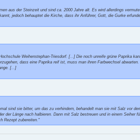
men aus der Steinzeit und sind ca. 2000 Jahre alt. Es wird allerdings vermut
kannt, jedoch behauptet die Kirche, dass ihr Anführer, Gott, die Gurke erfunde
 Hochschule Weihenstephan-Triesdorf. [...] Die noch unreife grüne Paprika ka
erzugehen, dass eine Paprika reif ist, muss man ihren Farbwechsel abwarten.
nge. [...]
al sind sie bitter, um das zu verhindern, behandelt man sie mit Salz vor de
er der Länge nach halbieren. Dann mit Salz bestreuen und in einem Seiher fü
h Rezept zubereiten."