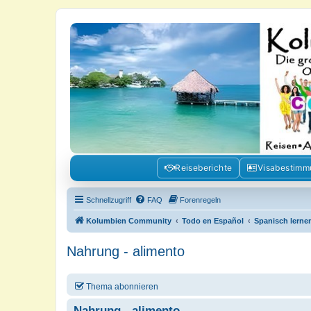
Kolumbienforum - Das grosse Foru
Reisen, Auswandern, Kultur, Politik, Geschichte und Visum in Kolumb
Reiseberichte
Visabestim
Schnellzugriff
FAQ
Forenregeln
Kolumbien Community
Todo en Español
Spanisch lernen
Nahrung - alimento
Thema abonnieren
Nahrung - alimento