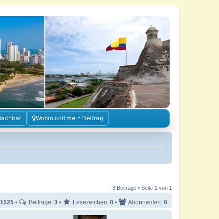
Nachbar
Wohin soll mein Beitrag
3 Beiträge • Seite
1
von
1
1525
•
Beiträge:
3
•
Lesezeichen:
0
•
Abonnenten:
0