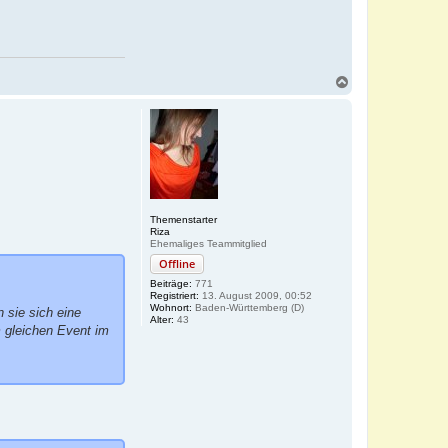
N
a
c
h
o
b
e
n
Themenstarter
Riza
Ehemaliges Teammitglied
Offline
Beiträge:
771
Registriert:
13. August 2009, 00:52
Wohnort:
Baden-Württemberg (D)
 sie sich eine
Alter:
43
m gleichen Event im