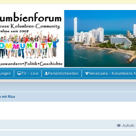
m der Freunde Kolumbiens
ien und Venezuela. Austausch, Erfahrungen und Gemeinschaft im Kolumbienforum
mungen
TV - Live
Persönlichkeiten
Venezuela - Kolumbiens 
 mit Riza
Aufrufe: