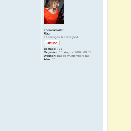
Themenstarter
Riza
Ehemaliges Teammitglied
Offline
Beiträge:
771
Registriert:
13. August 2009, 00:52
Wohnort:
Baden-Württemberg (D)
Alter:
43