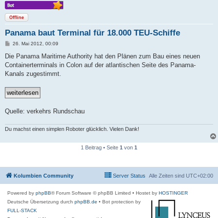
Offline
Panama baut Terminal für 18.000 TEU-Schiffe
B
26. Mai 2012, 00:09
e
i
Die Panama Maritime Authority hat den Plänen zum Bau eines neuen
t
Containerterminals in Colon auf der atlantischen Seite des Panama-
r
a
Kanals zugestimmt.
g
Quelle: verkehrs Rundschau
Du machst einen simplen Roboter glücklich. Vielen Dank!
1 Beitrag • Seite
1
von
1
Kolumbien Community
Server Status
Alle Zeiten sind
UTC+02:00
Powered by
phpBB
® Forum Software © phpBB Limited
• Hostet by
HOSTINGER
Deutsche Übersetzung durch
phpBB.de
• Bot protection by
FULL-STACK