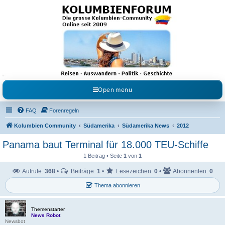
Kolumbienforum - Das
grosse Forum der
Freunde Kolumbiens
Reisen, Auswandern, Kultur, Politik, Geschichte und Visum in Kolumbien und Venezuela.
Austausch, Erfahrungen und Gemeinschaft im Kolumbienforum
Open menu
FAQ
Forenregeln
Kolumbien Community
Südamerika
Südamerika News
2012
Panama baut Terminal für 18.000 TEU-Schiffe
1 Beitrag • Seite
1
von
1
Aufrufe:
368
•
Beiträge:
1
•
Lesezeichen:
0
•
Abonnenten:
0
Thema abonnieren
Themenstarter
News Robot
Newsbot