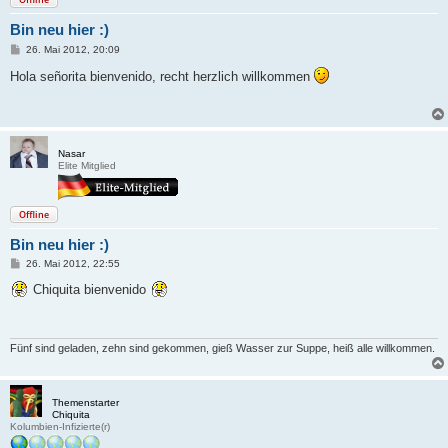
Bin neu hier :)
B
26. Mai 2012, 20:09
e
i
Hola señorita bienvenido, recht herzlich willkommen
t
r
a
g
Nasar
Elite Mitglied
Offline
Bin neu hier :)
B
26. Mai 2012, 22:55
e
i
Chiquita bienvenido
t
r
a
g
Fünf sind geladen, zehn sind gekommen, gieß Wasser zur Suppe, heiß alle willkommen.
Themenstarter
Chiquita
Kolumbien-Infizierte(r)