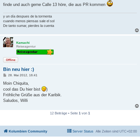
r
finde und auch gerne Calle 13 höre, die aus PR kommen
a
g
y un día despues de la tormenta
cuando menos piensas sale el sol
De tanto sumar, pierdes la cuenta
Kamachi
Reiseagentur
Offline
Bin neu hier :)
B
28. Mai 2012, 16:41
e
i
Moin Chiquita,
t
cool das Du hier bist
)
r
a
Fröhliche Grüße aus der Karibik.
g
Saludos, Willi
12 Beiträge • Seite
1
von
1
Kolumbien Community
Server Status
Alle Zeiten sind
UTC+02:00