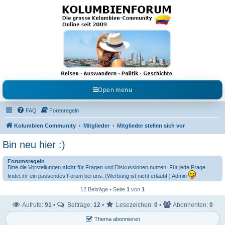
Kolumbienforum - Das
grosse Forum der
Freunde Kolumbiens
Reisen, Auswandern, Kultur, Politik, Geschichte und Visum in Kolumbien und Venezuela.
Austausch, Erfahrungen und Gemeinschaft im Kolumbienforum
Open menu
FAQ
Forenregeln
Kolumbien Community
Mitglieder
Mitglieder stellen sich vor
Bin neu hier :)
Forumsregeln
Bitte die Vorstellungen
nicht
für Fragen und Diskussionen nutzen. Für jede Frage
findet ihr ein passendes Forum bei uns. (Werbung ist nicht erlaubt.) Admin
12 Beiträge • Seite
1
von
1
Aufrufe:
91
•
Beiträge:
12
•
Lesezeichen:
0
•
Abonnenten:
0
Thema abonnieren