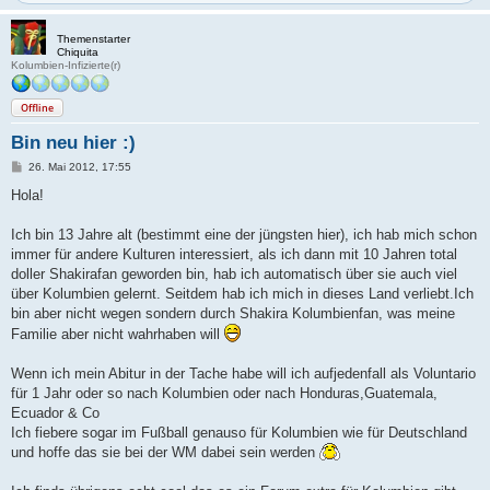
Themenstarter
Chiquita
Kolumbien-Infizierte(r)
Offline
Bin neu hier :)
B
26. Mai 2012, 17:55
e
i
Hola!
t
r
a
Ich bin 13 Jahre alt (bestimmt eine der jüngsten hier), ich hab mich schon
g
immer für andere Kulturen interessiert, als ich dann mit 10 Jahren total
doller Shakirafan geworden bin, hab ich automatisch über sie auch viel
über Kolumbien gelernt. Seitdem hab ich mich in dieses Land verliebt.Ich
bin aber nicht wegen sondern durch Shakira Kolumbienfan, was meine
Familie aber nicht wahrhaben will
Wenn ich mein Abitur in der Tache habe will ich aufjedenfall als Voluntario
für 1 Jahr oder so nach Kolumbien oder nach Honduras,Guatemala,
Ecuador & Co
Ich fiebere sogar im Fußball genauso für Kolumbien wie für Deutschland
und hoffe das sie bei der WM dabei sein werden