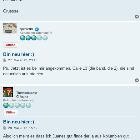
Gruesse
spitfire88
Kolumbien-Süchtige(r)
Offline
Bin neu hier :)
B
27. Mai 2012, 23:13
e
i
Ps. Jetzt ist es bei mir angekommen. Calle 13 (die band, die 2), die sind
t
natuerlich aus pto rico.
r
a
g
Themenstarter
Chiquita
Kolumbien-Infizierte(r)
Offline
Bin neu hier :)
B
28. Mai 2012, 15:52
e
i
Also ich meint es dass ich Juanes gut finde der ja aus Kolumbien gut
t