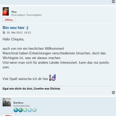
Riza
Ehemaliges Teammitglied
Offline
Bin neu hier :)
B
26. Mai 2012, 19:21
e
i
Hallo Chiquita,
t
r
a
auch von mir ein herzliches Willkommen!
g
Manchmal haben Entwicklungen verschiedenste Ursachen, doch das
Wichtigste ist, was wir daraus machen.
Und wenn man sich für andere Länder interessiert, kann das nur positiv
sein.
Viel Spaß wünsche ich dir hier
Egal wie dicht du bist, Goethe war Dichter.
Bambus
Kolumbienfan
Offline