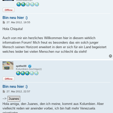
Kolumbienfan
Offline
Bin neu hier :)
B
27. Mai 2012, 19:55
e
i
Hola Chiquita!
t
r
a
Auch von mir ein herzliches Willkommen hier in diesem wirklich
g
informativen Forum! Mich freut es besonders das ein solch junger
Mensch seinen Horizont erweitert in dem er sich für ein Land begeistert
welches leider bei vielen Menschen nur schlecht da steht!
spitfire88
Kolumbien-Süchtige(r)
Offline
Bin neu hier :)
B
27. Mai 2012, 22:57
e
i
-->
t
Hola amiga, den Juanes, den ich meine, kommt aus Kolumbien. Aber
r
a
vielleicht reden wir aneinder vorbei, ich bin halt mehr Venezuela
g
orientiertm