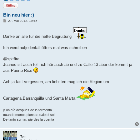
Offline
Bin neu hier :)
B
27. Mai 2012, 19:45
e
i
t
r
Danke an alle für die nette Begrüßung
a
g
Ich werd aufjedenfall öfters mal was schreiben
@spitfire:
Juanes ist auch toll, ich hör auch ab und zu Calle 13 aber der kommt ja
aus Puerto Rico
Ach ja fast vergessen, am liebsten mag ich die Region um
Cartagena,Barranquilla und Santa Marta
y un día despues de la tormenta
cuando menos piensas sale el sol
De tanto sumar, pierdes la cuenta
Tom