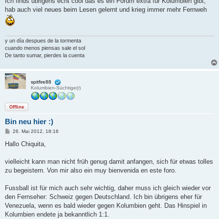
Ich finds übrigens echt cool das es ein Forum extra für Kolumbien gibt,
hab auch viel neues beim Lesen gelernt und krieg immer mehr Fernweh
y un día despues de la tormenta
cuando menos piensas sale el sol
De tanto sumar, pierdes la cuenta
spitfire88
Kolumbien-Süchtige(r)
Offline
Bin neu hier :)
B
26. Mai 2012, 18:16
e
i
Hallo Chiquita,
t
r
a
vielleicht kann man nicht früh genug damit anfangen, sich für etwas tolles
g
zu begeistern. Von mir also ein muy bienvenida en este foro.
Fussball ist für mich auch sehr wichtig, daher muss ich gleich wieder vor
den Fernseher: Schweiz gegen Deutschland. Ich bin übrigens eher für
Venezuela, wenn es bald wieder gegen Kolumbien geht. Das Hinspiel in
Kolumbien endete ja bekanntlich 1:1.