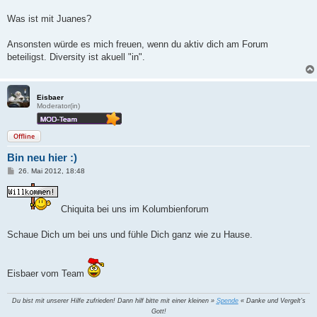
Was ist mit Juanes?
Ansonsten würde es mich freuen, wenn du aktiv dich am Forum
beteiligst. Diversity ist akuell "in".
Eisbaer
Moderator(in)
Offline
Bin neu hier :)
B
26. Mai 2012, 18:48
e
i
t
r
Chiquita bei uns im Kolumbienforum
a
g
Schaue Dich um bei uns und fühle Dich ganz wie zu Hause.
Eisbaer vom Team
Du bist mit unserer Hilfe zufrieden! Dann hilf bitte mit einer kleinen »
Spende
« Danke und Vergelt's
Gott!