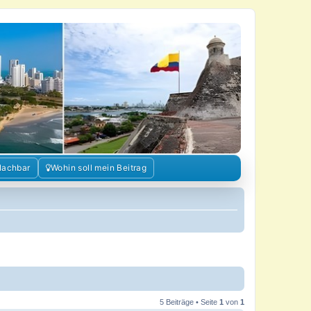
Nachbar
Wohin soll mein Beitrag
5 Beiträge • Seite
1
von
1