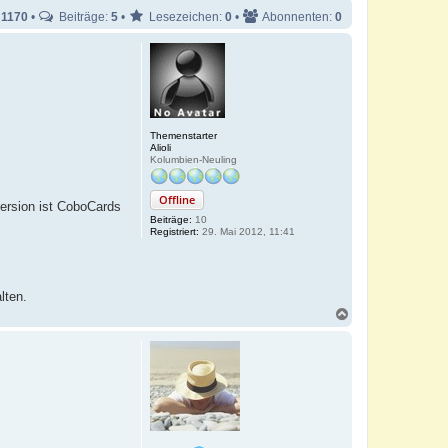
:
1170
•
Beiträge:
5
•
Lesezeichen:
0
•
Abonnenten:
0
Themenstarter
Alioli
Kolumbien-Neuling
Offline
ersion ist CoboCards
Beiträge:
10
Registriert:
29. Mai 2012, 11:41
lten.
N
a
c
h
o
b
e
n