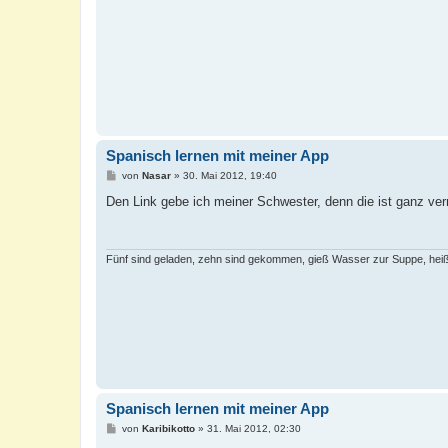
Spanisch lernen mit meiner App
B
von
Nasar
»
30. Mai 2012, 19:40
e
i
Den Link gebe ich meiner Schwester, denn die ist ganz ve
t
r
a
g
Fünf sind geladen, zehn sind gekommen, gieß Wasser zur Suppe, heiß
Spanisch lernen mit meiner App
B
von
Karibikotto
»
31. Mai 2012, 02:30
e