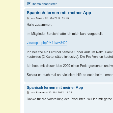
Thema abonnieren
Spanisch lernen mit meiner App
B
von
Alioli
»
30. Mai 2012, 15:26
e
i
Hallo zusammen,
t
r
a
im Mitglieder-Bereich hatte ich mich kurz vorgestellt
g
viewtopic.php?f=41&t=8420
Ich besitze ein Lerntool namens CoboCards im Netz. Dami
kostenlos (2 Kartensätze inklusive). Die Pro-Version koste
Ich habe mit dieser Idee 2009 einen Preis gewonnen und wu
Schaut es euch mal an, vielleicht hilft es euch beim Lernen
Spanisch lernen mit meiner App
B
von
Ernesto
»
30. Mai 2012, 18:23
e
i
Danke für die Vorstellung des Produktes, will ich mir gern
t
r
a
g