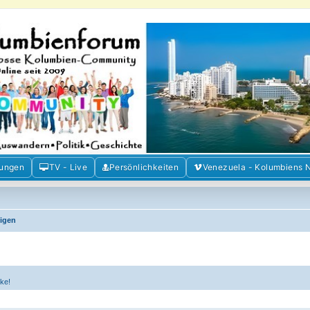
m der Freunde Kolumbiens
ien und Venezuela. Austausch, Erfahrungen und Gemeinschaft im Kolumbienforum
mungen
TV - Live
Persönlichkeiten
Venezuela - Kolumbiens 
eigen
ke!