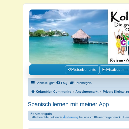
Kolumbienforum - Das grosse Foru
Reisen, Auswandern, Kultur, Politik, Geschichte und Visum in Kolumb
Reiseberichte
Visabestim
Schnellzugriff
FAQ
Forenregeln
Kolumbien Community
Anzeigenmarkt
Private Kleinanz
Spanisch lernen mit meiner App
Forumsregeln
Bitte beachtet folgende
Änderung
bei uns im Kleinanzeigenmarkt. Dan