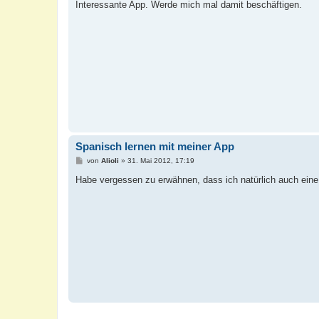
i
Interessante App. Werde mich mal damit beschäftigen.
t
r
a
g
Spanisch lernen mit meiner App
B
von
Alioli
»
31. Mai 2012, 17:19
e
i
Habe vergessen zu erwähnen, dass ich natürlich auch ei
t
r
a
g