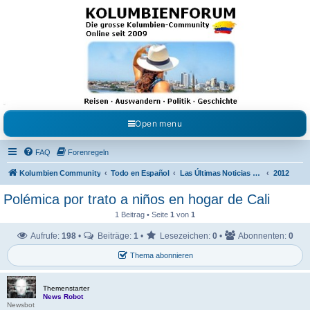
Kolumbienforum - Das
grosse Forum der
Freunde Kolumbiens
Reisen, Auswandern, Kultur, Politik, Geschichte und Visum in Kolumbien und Venezuela.
Austausch, Erfahrungen und Gemeinschaft im Kolumbienforum
Open menu
FAQ
Forenregeln
Kolumbien Community
Todo en Español
Las Últimas Noticias en Español
2012
Polémica por trato a niños en hogar de Cali
1 Beitrag • Seite
1
von
1
Aufrufe:
198
•
Beiträge:
1
•
Lesezeichen:
0
•
Abonnenten:
0
Thema abonnieren
Themenstarter
News Robot
Newsbot