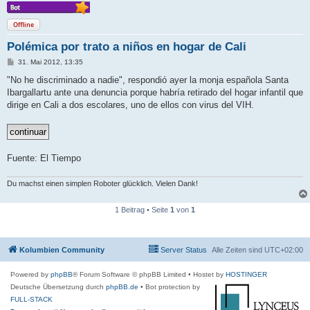
Offline
Polémica por trato a niños en hogar de Cali
B
31. Mai 2012, 13:35
e
i
"No he discriminado a nadie", respondió ayer la monja española Santa
t
Ibargallartu ante una denuncia porque habría retirado del hogar infantil que
r
a
dirige en Cali a dos escolares, uno de ellos con virus del VIH.
g
Fuente: El Tiempo
Du machst einen simplen Roboter glücklich. Vielen Dank!
1 Beitrag • Seite
1
von
1
Kolumbien Community
Server Status
Alle Zeiten sind
UTC+02:00
Powered by
phpBB
® Forum Software © phpBB Limited
• Hostet by
HOSTINGER
Deutsche Übersetzung durch
phpBB.de
• Bot protection by
FULL-STACK