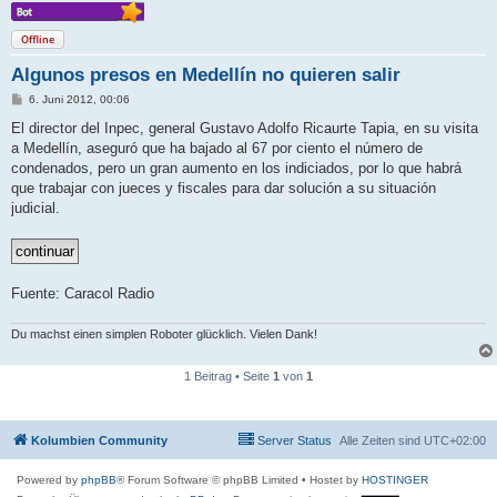
Offline
Algunos presos en Medellín no quieren salir
B
6. Juni 2012, 00:06
e
i
El director del Inpec, general Gustavo Adolfo Ricaurte Tapia, en su visita
t
a Medellín, aseguró que ha bajado al 67 por ciento el número de
r
a
condenados, pero un gran aumento en los indiciados, por lo que habrá
g
que trabajar con jueces y fiscales para dar solución a su situación
judicial.
Fuente: Caracol Radio
Du machst einen simplen Roboter glücklich. Vielen Dank!
1 Beitrag • Seite
1
von
1
Kolumbien Community
Server Status
Alle Zeiten sind
UTC+02:00
Powered by
phpBB
® Forum Software © phpBB Limited
• Hostet by
HOSTINGER