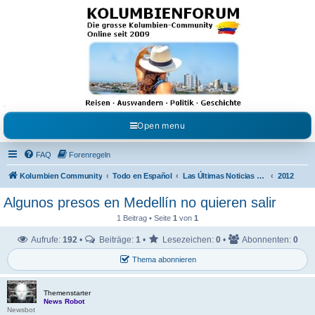
Kolumbienforum - Das
grosse Forum der
Freunde Kolumbiens
Reisen, Auswandern, Kultur, Politik, Geschichte und Visum in Kolumbien und Venezuela.
Austausch, Erfahrungen und Gemeinschaft im Kolumbienforum
Open menu
FAQ
Forenregeln
Kolumbien Community
Todo en Español
Las Últimas Noticias en Español
2012
Algunos presos en Medellín no quieren salir
1 Beitrag • Seite
1
von
1
Aufrufe:
192
•
Beiträge:
1
•
Lesezeichen:
0
•
Abonnenten:
0
Thema abonnieren
Themenstarter
News Robot
Newsbot