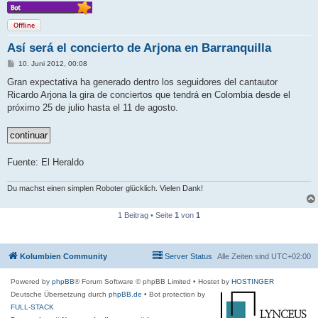
Offline
Así será el concierto de Arjona en Barranquilla
B
10. Juni 2012, 00:08
e
i
Gran expectativa ha generado dentro los seguidores del cantautor
t
Ricardo Arjona la gira de conciertos que tendrá en Colombia desde el
r
a
próximo 25 de julio hasta el 11 de agosto.
g
Fuente: El Heraldo
Du machst einen simplen Roboter glücklich. Vielen Dank!
1 Beitrag • Seite
1
von
1
Kolumbien Community
Server Status
Alle Zeiten sind
UTC+02:00
Powered by
phpBB
® Forum Software © phpBB Limited
• Hostet by
HOSTINGER
Deutsche Übersetzung durch
phpBB.de
• Bot protection by
FULL-STACK