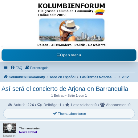
Kolumbienforum - Das
grosse Forum der
Freunde Kolumbiens
Reisen, Auswandern, Kultur, Politik, Geschichte und Visum in Kolumbien und Venezuela.
Austausch, Erfahrungen und Gemeinschaft im Kolumbienforum
Open menu
FAQ
Forenregeln
Kolumbien Community
Todo en Español
Las Últimas Noticias en Español
2012
Así será el concierto de Arjona en Barranquilla
1 Beitrag • Seite
1
von
1
Aufrufe:
224
•
Beiträge:
1
•
Lesezeichen:
0
•
Abonnenten:
0
Thema abonnieren
Themenstarter
News Robot
Newsbot