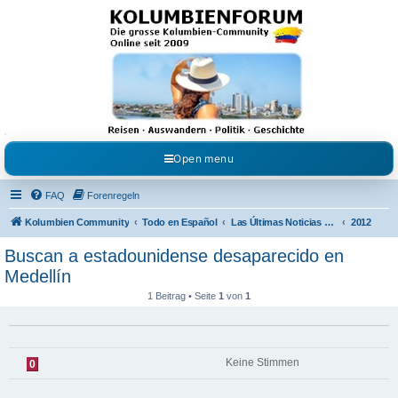
Kolumbienforum - Das
grosse Forum der
Freunde Kolumbiens
Reisen, Auswandern, Kultur, Politik, Geschichte und Visum in Kolumbien und Venezuela.
Austausch, Erfahrungen und Gemeinschaft im Kolumbienforum
Open menu
FAQ
Forenregeln
Kolumbien Community
Todo en Español
Las Últimas Noticias en Español
2012
Buscan a estadounidense desaparecido en
Medellín
1 Beitrag • Seite
1
von
1
Keine Stimmen
0