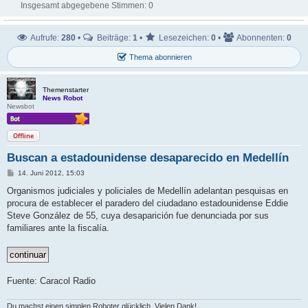
Insgesamt abgegebene Stimmen:
0
Aufrufe:
280
•
Beiträge:
1
•
Lesezeichen:
0
•
Abonnenten:
0
Thema abonnieren
Themenstarter
News Robot
Newsbot
Offline
Buscan a estadounidense desaparecido en Medellín
B
14. Juni 2012, 15:03
e
i
Organismos judiciales y policiales de Medellín adelantan pesquisas en
t
procura de establecer el paradero del ciudadano estadounidense Eddie
r
a
Steve González de 55, cuya desaparición fue denunciada por sus
g
familiares ante la fiscalía.
Fuente: Caracol Radio
Du machst einen simplen Roboter glücklich. Vielen Dank!