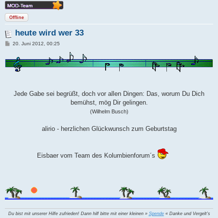
Offline
heute wird wer 33
B
20. Juni 2012, 00:25
e
i
t
r
a
g
Jede Gabe sei begrüßt, doch vor allen Dingen: Das, worum Du Dich
bemühst, mög Dir gelingen.
(Wilhelm Busch)
alirio - herzlichen Glückwunsch zum Geburtstag
Eisbaer vom Team des Kolumbienforum´s
Du bist mit unserer Hilfe zufrieden! Dann hilf bitte mit einer kleinen »
Spende
« Danke und Vergelt's