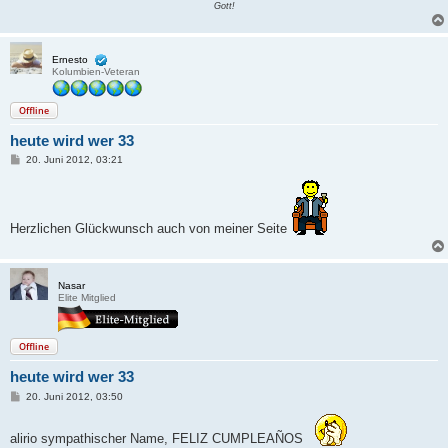
Gott!
Ernesto
Kolumbien-Veteran
Offline
heute wird wer 33
B
20. Juni 2012, 03:21
e
i
t
r
a
Herzlichen Glückwunsch auch von meiner Seite
g
Nasar
Elite Mitglied
Offline
heute wird wer 33
B
20. Juni 2012, 03:50
e
i
t
alirio sympathischer Name, FELIZ CUMPLEAÑOS
r