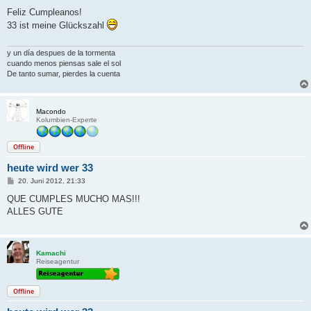
e
i
Feliz Cumpleanos!
t
33 ist meine Glückszahl
r
a
g
y un día despues de la tormenta
cuando menos piensas sale el sol
De tanto sumar, pierdes la cuenta
Macondo
Kolumbien-Experte
Offline
heute wird wer 33
B
20. Juni 2012, 21:33
e
i
QUE CUMPLES MUCHO MAS!!!
t
ALLES GUTE
r
a
g
Kamachi
Reiseagentur
Offline