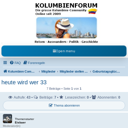
Kolumbienforum - Das
grosse Forum der
Freunde Kolumbiens
Reisen, Auswandern, Kultur, Politik, Geschichte und Visum in Kolumbien und Venezuela.
Austausch, Erfahrungen und Gemeinschaft im Kolumbienforum
Open menu
FAQ
Forenregeln
Kolumbien Community
Mitglieder
Mitglieder stellen sich vor
Geburtstagsglückwünsche
heute wird wer 33
7 Beiträge • Seite
1
von
1
Aufrufe:
43
•
Beiträge:
7
•
Lesezeichen:
0
•
Abonnenten:
0
Thema abonnieren
Themenstarter
Eisbaer
Moderator(in)