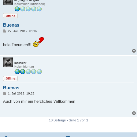
el gringo chingon
Kolumbien-Infizierte(r)
Offline
Buenas
B
27. Juni 2012, 01:02
e
i
t
hola Tocumen!!!
r
a
g
klassiker
Kolumbienfan
Offline
Buenas
B
1. Juli 2012, 19:22
e
i
Auch von mir ein herzliches Willkommen
t
r
a
g
10 Beiträge • Seite
1
von
1