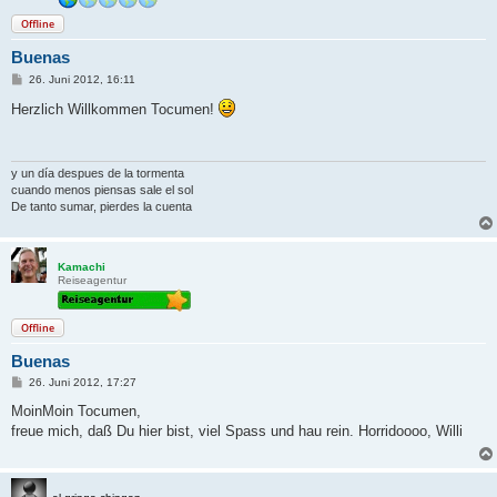
Offline
Buenas
B
26. Juni 2012, 16:11
e
i
Herzlich Willkommen Tocumen!
t
r
a
g
y un día despues de la tormenta
cuando menos piensas sale el sol
De tanto sumar, pierdes la cuenta
Kamachi
Reiseagentur
Offline
Buenas
B
26. Juni 2012, 17:27
e
i
MoinMoin Tocumen,
t
freue mich, daß Du hier bist, viel Spass und hau rein. Horridoooo, Willi
r
a
g