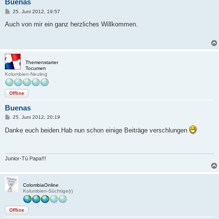
Buenas
B
25. Juni 2012, 19:57
e
i
Auch von mir ein ganz herzliches Willkommen.
t
r
a
g
Themenstarter
Tocumen
Kolumbien-Neuling
Offline
Buenas
B
25. Juni 2012, 20:19
e
i
Danke euch beiden.Hab nun schon einige Beiträge verschlungen
t
r
a
g
Junior-Tú Papa!!!
ColombiaOnline
Kolumbien-Süchtige(r)
Offline