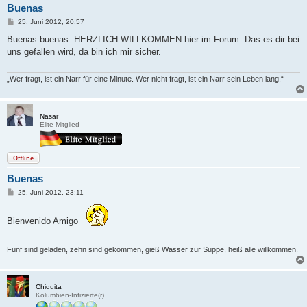
Buenas
B
25. Juni 2012, 20:57
e
i
Buenas buenas. HERZLICH WILLKOMMEN hier im Forum. Das es dir bei
t
uns gefallen wird, da bin ich mir sicher.
r
a
g
„Wer fragt, ist ein Narr für eine Minute. Wer nicht fragt, ist ein Narr sein Leben lang.“
Nasar
Elite Mitglied
Offline
Buenas
B
25. Juni 2012, 23:11
e
i
t
Bienvenido Amigo
r
a
g
Fünf sind geladen, zehn sind gekommen, gieß Wasser zur Suppe, heiß alle willkommen.
Chiquita
Kolumbien-Infizierte(r)