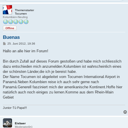
Themenstarter
Tocumen
Kolumbien-Neuling
Offline
Buenas
B
25. Juni 2012, 19:36
e
i
Hallo an alle hier im Forum!
t
r
a
Bin durch Zufall auf dieses Forum gestoßen und habe mich schliesslich
g
dazu entschieden mich anzumelden.Kolumbien ist wahrscheinlich eines
der schönsten Länder,die ich je bereist habe.
Der Name Tocumen ist abgeleitet vom Tocumen International Airport in
Panamá.Neben Kolumbien reise ich auch sehr gerne nach
Panamá.Generell fasziniert mich der amerikanische Kontinent.Hoffe hier
natürlich auch noch einiges zu lernen.Komme aus dem Rhein-Main
Gebiet
Junior-Tú Papa!!!
Eisbaer
Moderator(in)