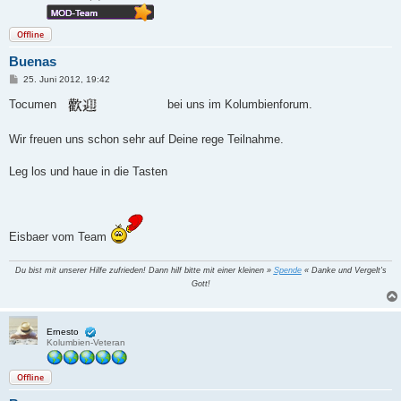
Offline
Buenas
B
25. Juni 2012, 19:42
e
i
Tocumen
bei uns im Kolumbienforum.
t
r
a
Wir freuen uns schon sehr auf Deine rege Teilnahme.
g
Leg los und haue in die Tasten
Eisbaer vom Team
Du bist mit unserer Hilfe zufrieden! Dann hilf bitte mit einer kleinen »
Spende
« Danke und Vergelt's
Gott!
Ernesto
Kolumbien-Veteran
Offline