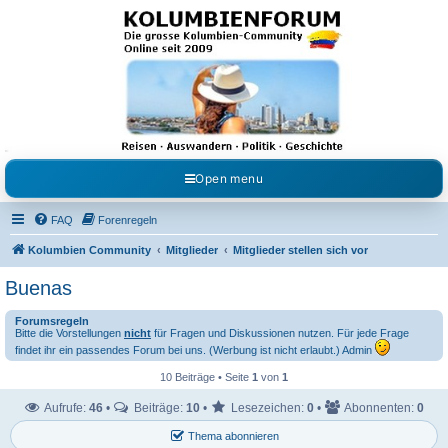
Kolumbienforum - Das
grosse Forum der
Freunde Kolumbiens
Reisen, Auswandern, Kultur, Politik, Geschichte und Visum in Kolumbien und Venezuela.
Austausch, Erfahrungen und Gemeinschaft im Kolumbienforum
Open menu
FAQ
Forenregeln
Kolumbien Community
Mitglieder
Mitglieder stellen sich vor
Buenas
Forumsregeln
Bitte die Vorstellungen
nicht
für Fragen und Diskussionen nutzen. Für jede Frage
findet ihr ein passendes Forum bei uns. (Werbung ist nicht erlaubt.) Admin
10 Beiträge • Seite
1
von
1
Aufrufe:
46
•
Beiträge:
10
•
Lesezeichen:
0
•
Abonnenten:
0
Thema abonnieren