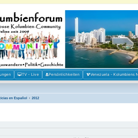
m der Freunde Kolumbiens
ien und Venezuela. Austausch, Erfahrungen und Gemeinschaft im Kolumbienforum
mungen
TV - Live
Persönlichkeiten
Venezuela - Kolumbiens 
ticias en Español
2012