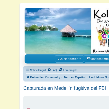
Kolumbienforum - Das grosse Foru
Reisen, Auswandern, Kultur, Politik, Geschichte und Visum in Kolumb
Reiseberichte
Visabestim
Schnellzugriff
FAQ
Forenregeln
Kolumbien Community
Todo en Español
Las Últimas No
Capturada en Medellín fugitiva del FBI