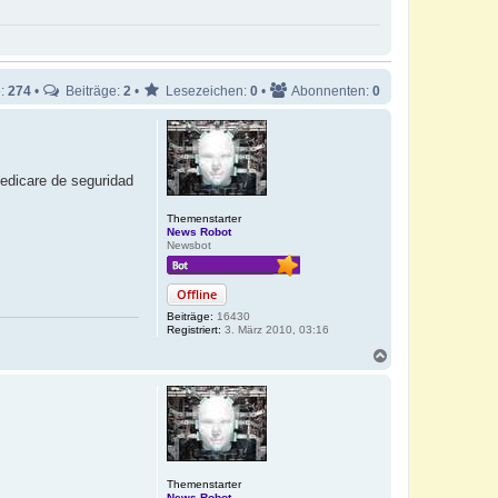
e:
274
•
Beiträge:
2
•
Lesezeichen:
0
•
Abonnenten:
0
Medicare de seguridad
Themenstarter
News Robot
Newsbot
Offline
Beiträge:
16430
Registriert:
3. März 2010, 03:16
N
a
c
h
o
b
e
n
Themenstarter
News Robot