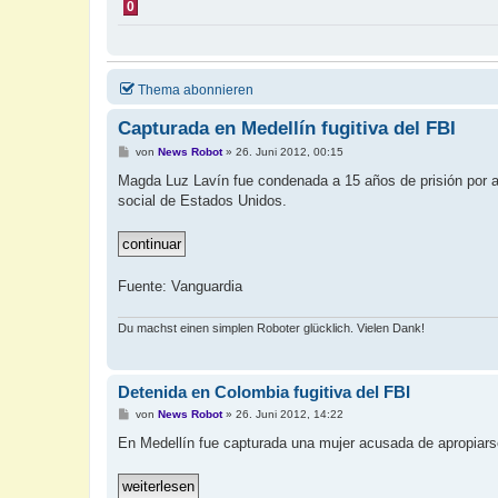
0
Thema abonnieren
Capturada en Medellín fugitiva del FBI
B
von
News Robot
»
26. Juni 2012, 00:15
e
i
Magda Luz Lavín fue condenada a 15 años de prisión por ap
t
social de Estados Unidos.
r
a
g
Fuente: Vanguardia
Du machst einen simplen Roboter glücklich. Vielen Dank!
Detenida en Colombia fugitiva del FBI
B
von
News Robot
»
26. Juni 2012, 14:22
e
i
En Medellín fue capturada una mujer acusada de apropiars
t
r
a
g