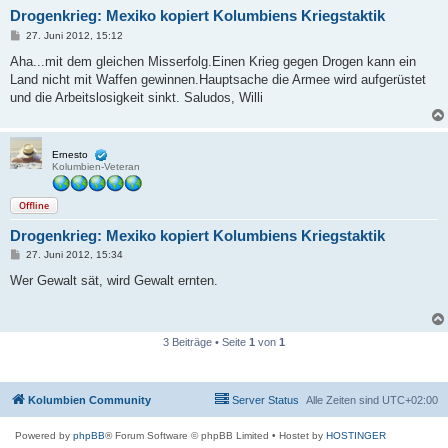
Drogenkrieg: Mexiko kopiert Kolumbiens Kriegstaktik
B
27. Juni 2012, 15:12
e
i
Aha...mit dem gleichen Misserfolg.Einen Krieg gegen Drogen kann ein
t
Land nicht mit Waffen gewinnen.Hauptsache die Armee wird aufgerüstet
r
a
und die Arbeitslosigkeit sinkt. Saludos, Willi
g
Ernesto
Kolumbien-Veteran
Offline
Drogenkrieg: Mexiko kopiert Kolumbiens Kriegstaktik
B
27. Juni 2012, 15:34
e
i
Wer Gewalt sät, wird Gewalt ernten.
t
r
a
g
3 Beiträge • Seite
1
von
1
Kolumbien Community
Server Status
Alle Zeiten sind
UTC+02:00
Powered by
phpBB
® Forum Software © phpBB Limited
• Hostet by
HOSTINGER