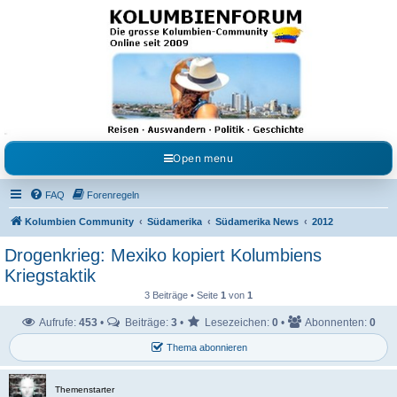
Kolumbienforum - Das
grosse Forum der
Freunde Kolumbiens
Reisen, Auswandern, Kultur, Politik, Geschichte und Visum in Kolumbien und Venezuela.
Austausch, Erfahrungen und Gemeinschaft im Kolumbienforum
Open menu
FAQ
Forenregeln
Kolumbien Community
Südamerika
Südamerika News
2012
Drogenkrieg: Mexiko kopiert Kolumbiens
Kriegstaktik
3 Beiträge • Seite
1
von
1
Aufrufe:
453
•
Beiträge:
3
•
Lesezeichen:
0
•
Abonnenten:
0
Thema abonnieren
Themenstarter