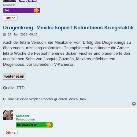
News Robot
Newsbot
Offline
Drogenkrieg: Mexiko kopiert Kolumbiens Kriegstaktik
B
27. Juni 2012, 00:19
e
i
Auch der letzte Versuch, die Mexikaner vom Erfolg des Drogenkriegs zu
t
überzeugen, misslang erbärmlich. Triumphierend verkündete die Armee
r
a
letzte Woche die Festnahme eines dicken Fisches und präsentierte den
g
angeblichen Sohn von Joaquín Guzmán, Mexikos mächtigstem
Drogenboss, vor laufenden TV-Kameras.
Quelle: FTD
Du machst einen simplen Roboter glücklich. Vielen Dank!
Kamachi
Reiseagentur
Offline