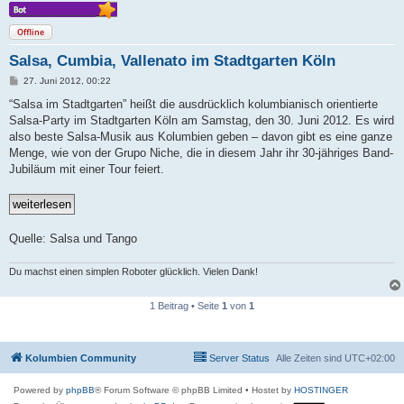
Offline
Salsa, Cumbia, Vallenato im Stadtgarten Köln
B
27. Juni 2012, 00:22
e
i
“Salsa im Stadtgarten” heißt die ausdrücklich kolumbianisch orientierte
t
Salsa-Party im Stadtgarten Köln am Samstag, den 30. Juni 2012. Es wird
r
a
also beste Salsa-Musik aus Kolumbien geben – davon gibt es eine ganze
g
Menge, wie von der Grupo Niche, die in diesem Jahr ihr 30-jähriges Band-
Jubiläum mit einer Tour feiert.
Quelle: Salsa und Tango
Du machst einen simplen Roboter glücklich. Vielen Dank!
1 Beitrag • Seite
1
von
1
Kolumbien Community
Server Status
Alle Zeiten sind
UTC+02:00
Powered by
phpBB
® Forum Software © phpBB Limited
• Hostet by
HOSTINGER