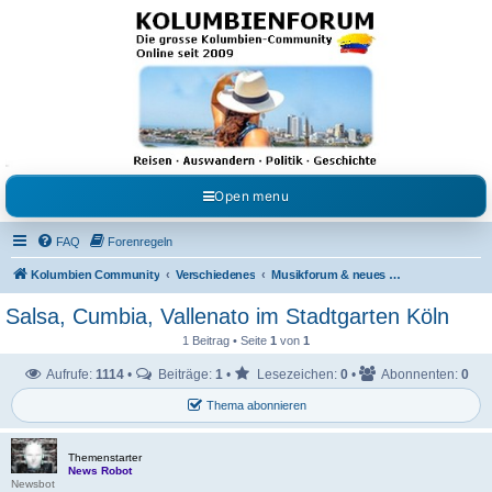
Kolumbienforum - Das
grosse Forum der
Freunde Kolumbiens
Reisen, Auswandern, Kultur, Politik, Geschichte und Visum in Kolumbien und Venezuela.
Austausch, Erfahrungen und Gemeinschaft im Kolumbienforum
Open menu
FAQ
Forenregeln
Kolumbien Community
Verschiedenes
Musikforum & neues aus dem Showgeschäft
Salsa, Cumbia, Vallenato im Stadtgarten Köln
1 Beitrag • Seite
1
von
1
Aufrufe:
1114
•
Beiträge:
1
•
Lesezeichen:
0
•
Abonnenten:
0
Thema abonnieren
Themenstarter
News Robot
Newsbot