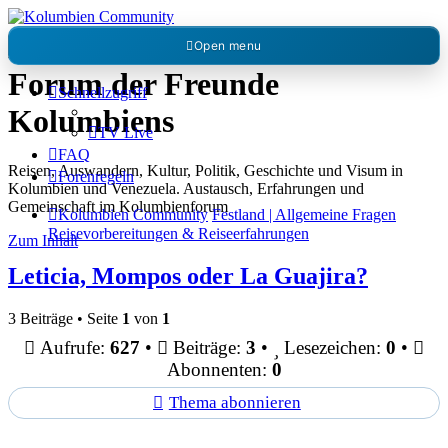
Kolumbienforum - Das grosse
Open menu
Forum der Freunde
Schnellzugriff
Kolumbiens
TV Live
FAQ
Reisen, Auswandern, Kultur, Politik, Geschichte und Visum in
Forenregeln
Kolumbien und Venezuela. Austausch, Erfahrungen und
Gemeinschaft im Kolumbienforum
Kolumbien Community
Festland | Allgemeine Fragen
Reisevorbereitungen & Reiseerfahrungen
Zum Inhalt
Leticia, Mompos oder La Guajira?
3 Beiträge • Seite
1
von
1
Aufrufe:
627
•
Beiträge:
3
•
Lesezeichen:
0
•
Abonnenten:
0
Thema abonnieren