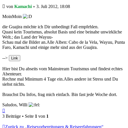
Beitrag
von
Kamachi
»
3. Juli 2012, 18:08
MoinMoin
die Guajira möchte ich Dir unbedingt Fall empfehlen.
Quasi kein Tourismus, absolut Basis und eine beinahe unwirkliche
Welt.; das Land der Wayuu-
Schau mal die Bilder an.Alle Alben: Cabo de la Vela, Wayuu, Punta
Faro, Kamachi und einige mehr sind aus der Guajira.
-->
Hier bist Du abseits vom Mainstream Tourismus und findest echtes
Abenteuer.
Rechne mal Minimum 4 Tage ein.Alles andere ist Stress und Du
siehst nichts.
Brauchst Du Infos, frag mich einfach. Bin fast jede Woche dort.
Saludos, Willi
Nach
oben
3 Beiträge • Seite
1
von
1
Zurück zu „Reisevorbereitungen & Reiseerfahrungen“