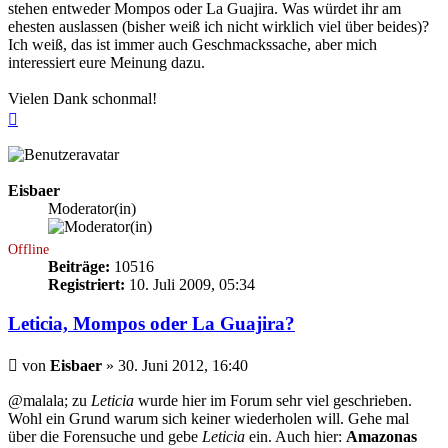
stehen entweder Mompos oder La Guajira. Was würdet ihr am
ehesten auslassen (bisher weiß ich nicht wirklich viel über beides)?
Ich weiß, das ist immer auch Geschmackssache, aber mich
interessiert eure Meinung dazu.
Vielen Dank schonmal!
Nach
oben
Eisbaer
Moderator(in)
Offline
Beiträge:
10516
Registriert:
10. Juli 2009, 05:34
Leticia, Mompos oder La Guajira?
Beitrag
von
Eisbaer
»
30. Juni 2012, 16:40
@malala; zu
Leticia
wurde hier im Forum sehr viel geschrieben.
Wohl ein Grund warum sich keiner wiederholen will. Gehe mal
über die Forensuche und gebe
Leticia
ein. Auch hier:
Amazonas