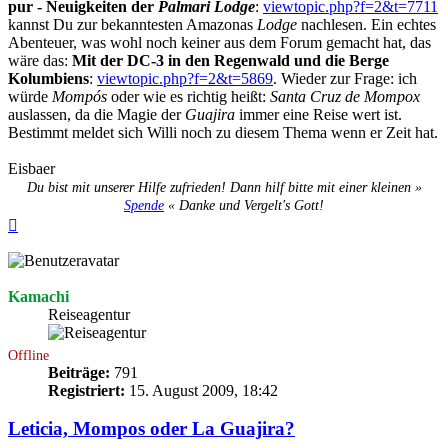
pur - Neuigkeiten der
Palmari Lodge
:
viewtopic.php?f=2&t=7711
kannst Du zur bekanntesten Amazonas
Lodge
nachlesen. Ein echtes
Abenteuer, was wohl noch keiner aus dem Forum gemacht hat, das
wäre das:
Mit der DC-3 in den Regenwald und die Berge
Kolumbiens
:
viewtopic.php?f=2&t=5869
. Wieder zur Frage: ich
würde
Mompós
oder wie es richtig heißt:
Santa Cruz de Mompox
auslassen, da die Magie der
Guajira
immer eine Reise wert ist.
Bestimmt meldet sich Willi noch zu diesem Thema wenn er Zeit hat.
Eisbaer
Du bist mit unserer Hilfe zufrieden! Dann hilf bitte mit einer kleinen »
Spende
« Danke und Vergelt's Gott!
Nach
oben
Kamachi
Reiseagentur
Offline
Beiträge:
791
Registriert:
15. August 2009, 18:42
Leticia, Mompos oder La Guajira?