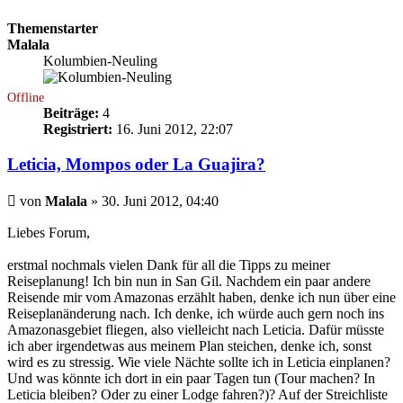
Themenstarter
Malala
Kolumbien-Neuling
Offline
Beiträge:
4
Registriert:
16. Juni 2012, 22:07
Leticia, Mompos oder La Guajira?
Beitrag
von
Malala
»
30. Juni 2012, 04:40
Liebes Forum,
erstmal nochmals vielen Dank für all die Tipps zu meiner
Reiseplanung! Ich bin nun in San Gil. Nachdem ein paar andere
Reisende mir vom Amazonas erzählt haben, denke ich nun über eine
Reiseplanänderung nach. Ich denke, ich würde auch gern noch ins
Amazonasgebiet fliegen, also vielleicht nach Leticia. Dafür müsste
ich aber irgendetwas aus meinem Plan steichen, denke ich, sonst
wird es zu stressig. Wie viele Nächte sollte ich in Leticia einplanen?
Und was könnte ich dort in ein paar Tagen tun (Tour machen? In
Leticia bleiben? Oder zu einer Lodge fahren?)? Auf der Streichliste