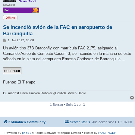
News Robot
Newsbot
Offline
Se incendió avión de la FAC en aeropuerto de
Barranquilla
B
1. Juli 2012, 00:08
e
i
Un avión tipo 37B Dragonfly con matrícula FAC 2175, asignado al
t
Comando Aéreo de Combate Cacom 3, se incendió en la mañana de este
r
a
sábado en la pista del aeropuerto Ernesto Cortissoz de Barranquilla ...
g
Fuente: El Tiempo
Du machst einen simplen Roboter glücklich. Vielen Dank!
1 Beitrag • Seite
1
von
1
Kolumbien Community
Server Status
Alle Zeiten sind
UTC+02:00
Powered by
phpBB
® Forum Software © phpBB Limited
• Hostet by
HOSTINGER