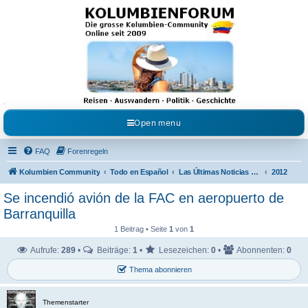
Kolumbienforum - Das
grosse Forum der
Freunde Kolumbiens
Reisen, Auswandern, Kultur, Politik, Geschichte und Visum in Kolumbien und Venezuela.
Austausch, Erfahrungen und Gemeinschaft im Kolumbienforum
Open menu
FAQ
Forenregeln
Kolumbien Community
Todo en Español
Las Últimas Noticias en Español
2012
Se incendió avión de la FAC en aeropuerto de
Barranquilla
1 Beitrag • Seite
1
von
1
Aufrufe:
289
•
Beiträge:
1
•
Lesezeichen:
0
•
Abonnenten:
0
Thema abonnieren
Themenstarter