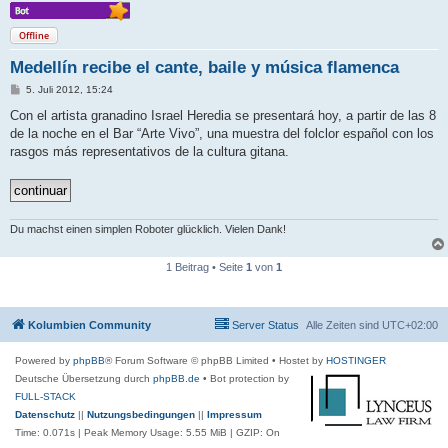
Offline
Medellín recibe el cante, baile y música flamenca
B
5. Juli 2012, 15:24
e
i
Con el artista granadino Israel Heredia se presentará hoy, a partir de las 8
t
de la noche en el Bar “Arte Vivo”, una muestra del folclor español con los
r
a
rasgos más representativos de la cultura gitana.
g
Du machst einen simplen Roboter glücklich. Vielen Dank!
1 Beitrag • Seite
1
von
1
Kolumbien Community
Server Status
Alle Zeiten sind
UTC+02:00
Powered by
phpBB
® Forum Software © phpBB Limited
• Hostet by
HOSTINGER
Deutsche Übersetzung durch
phpBB.de
• Bot protection by
FULL-STACK
Datenschutz
||
Nutzungsbedingungen
||
Impressum
Time: 0.071s
| Peak Memory Usage: 5.55 MiB | GZIP: On