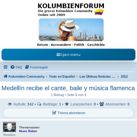
Kolumbienforum - Das
grosse Forum der
Freunde Kolumbiens
Reisen, Auswandern, Kultur, Politik, Geschichte und Visum in Kolumbien und Venezuela.
Austausch, Erfahrungen und Gemeinschaft im Kolumbienforum
Open menu
FAQ
Forenregeln
Kolumbien Community
Todo en Español
Las Últimas Noticias en Español
2012
Medellín recibe el cante, baile y música flamenca
1 Beitrag • Seite
1
von
1
Aufrufe:
342
•
Beiträge:
1
•
Lesezeichen:
0
•
Abonnenten:
0
Thema abonnieren
Themenstarter
News Robot
Newsbot