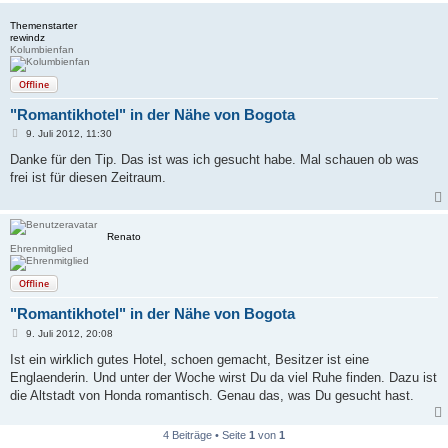
Themenstarter
rewindz
Kolumbienfan
Offline
"Romantikhotel" in der Nähe von Bogota
B
9. Juli 2012, 11:30
e
i
Danke für den Tip. Das ist was ich gesucht habe. Mal schauen ob was
t
frei ist für diesen Zeitraum.
r
a
g
Renato
Ehrenmitglied
Offline
"Romantikhotel" in der Nähe von Bogota
B
9. Juli 2012, 20:08
e
i
Ist ein wirklich gutes Hotel, schoen gemacht, Besitzer ist eine
t
Englaenderin. Und unter der Woche wirst Du da viel Ruhe finden. Dazu ist
r
a
die Altstadt von Honda romantisch. Genau das, was Du gesucht hast.
g
4 Beiträge • Seite
1
von
1