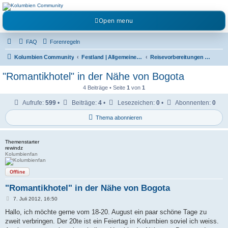
Kolumbienforum - Das
Open menu
grosse Forum der
Freunde Kolumbiens
FAQ
Forenregeln
Reisen, Auswandern, Kultur, Politik, Geschichte und Visum in Kolumbien und Venezuela.
Austausch, Erfahrungen und Gemeinschaft im Kolumbienforum
Kolumbien Community
Festland | Allgemeine Fragen
Reisevorbereitungen & Reiseerfahrungen
"Romantikhotel" in der Nähe von Bogota
4 Beiträge • Seite
1
von
1
Aufrufe:
599
•
Beiträge:
4
•
Lesezeichen:
0
•
Abonnenten:
0
Thema abonnieren
Themenstarter
rewindz
Kolumbienfan
Offline
"Romantikhotel" in der Nähe von Bogota
B
7. Juli 2012, 16:50
e
i
Hallo, ich möchte gerne vom 18-20. August ein paar schöne Tage zu
t
zweit verbringen. Der 20te ist ein Feiertag in Kolumbien soviel ich weiss.
r