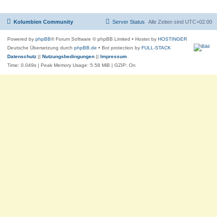
Kolumbien Community
Server Status
Alle Zeiten sind
UTC+02:00
Powered by
phpBB
® Forum Software © phpBB Limited
• Hostet by
HOSTINGER
Deutsche Übersetzung durch
phpBB.de
• Bot protection by
FULL-STACK
Datenschutz
||
Nutzungsbedingungen
||
Impressum
Time: 0.049s
| Peak Memory Usage: 5.58 MiB | GZIP: On