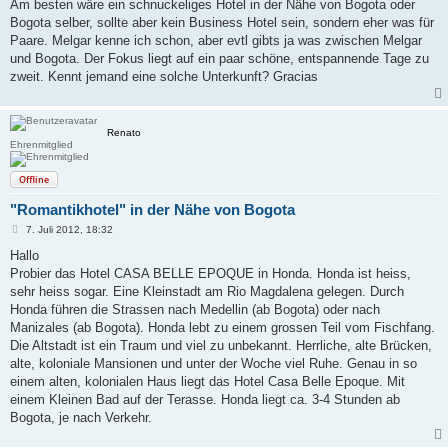
a
Am besten wäre ein schnuckeliges Hotel in der Nähe von Bogota oder
g
Bogota selber, sollte aber kein Business Hotel sein, sondern eher was für
Paare. Melgar kenne ich schon, aber evtl gibts ja was zwischen Melgar
und Bogota. Der Fokus liegt auf ein paar schöne, entspannende Tage zu
zweit. Kennt jemand eine solche Unterkunft? Gracias
Renato
Ehrenmitglied
Offline
"Romantikhotel" in der Nähe von Bogota
B
7. Juli 2012, 18:32
e
i
Hallo
t
Probier das Hotel CASA BELLE EPOQUE in Honda. Honda ist heiss,
r
a
sehr heiss sogar. Eine Kleinstadt am Rio Magdalena gelegen. Durch
g
Honda führen die Strassen nach Medellin (ab Bogota) oder nach
Manizales (ab Bogota). Honda lebt zu einem grossen Teil vom Fischfang.
Die Altstadt ist ein Traum und viel zu unbekannt. Herrliche, alte Brücken,
alte, koloniale Mansionen und unter der Woche viel Ruhe. Genau in so
einem alten, kolonialen Haus liegt das Hotel Casa Belle Epoque. Mit
einem Kleinen Bad auf der Terasse. Honda liegt ca. 3-4 Stunden ab
Bogota, je nach Verkehr.