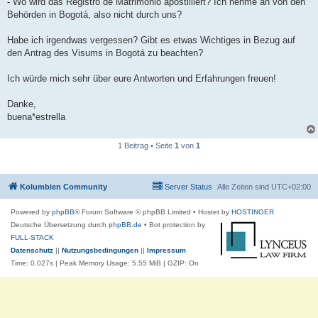
- Wo wird das Registro de Matrimonio apostilliert? Ich nehme an von den
Behörden in Bogotá, also nicht durch uns?
Habe ich irgendwas vergessen? Gibt es etwas Wichtiges in Bezug auf
den Antrag des Visums in Bogotá zu beachten?
Ich würde mich sehr über eure Antworten und Erfahrungen freuen!
Danke,
buena*estrella
1 Beitrag • Seite
1
von
1
Kolumbien Community
Server Status
Alle Zeiten sind
UTC+02:00
Powered by
phpBB
® Forum Software © phpBB Limited
• Hostet by
HOSTINGER
Deutsche Übersetzung durch
phpBB.de
• Bot protection by
FULL-STACK
Datenschutz
||
Nutzungsbedingungen
||
Impressum
Time: 0.027s
| Peak Memory Usage: 5.55 MiB | GZIP: On