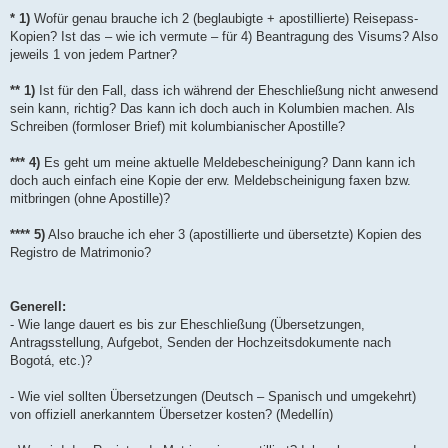
* 1)
Wofür genau brauche ich 2 (beglaubigte + apostillierte) Reisepass-
Kopien? Ist das – wie ich vermute – für 4) Beantragung des Visums? Also
jeweils 1 von jedem Partner?
** 1)
Ist für den Fall, dass ich während der Eheschließung nicht anwesend
sein kann, richtig? Das kann ich doch auch in Kolumbien machen. Als
Schreiben (formloser Brief) mit kolumbianischer Apostille?
*** 4)
Es geht um meine aktuelle Meldebescheinigung? Dann kann ich
doch auch einfach eine Kopie der erw. Meldebscheinigung faxen bzw.
mitbringen (ohne Apostille)?
**** 5)
Also brauche ich eher 3 (apostillierte und übersetzte) Kopien des
Registro de Matrimonio?
Generell:
- Wie lange dauert es bis zur Eheschließung (Übersetzungen,
Antragsstellung, Aufgebot, Senden der Hochzeitsdokumente nach
Bogotá, etc.)?
- Wie viel sollten Übersetzungen (Deutsch – Spanisch und umgekehrt)
von offiziell anerkanntem Übersetzer kosten? (Medellín)