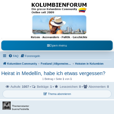
Kolumbienforum - Das
grosse Forum der
Freunde Kolumbiens
Reisen, Auswandern, Kultur, Politik, Geschichte und Visum in Kolumbien und Venezuela.
Austausch, Erfahrungen und Gemeinschaft im Kolumbienforum
Open menu
FAQ
Forenregeln
Kolumbien Community
Festland | Allgemeine Fragen
Heiraten in Kolumbien
Heirat in Medellín, habe ich etwas vergessen?
1 Beitrag • Seite
1
von
1
Aufrufe:
1007
•
Beiträge:
1
•
Lesezeichen:
0
•
Abonnenten:
0
Thema abonnieren
Themenstarter
buena*estrella