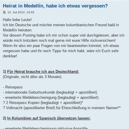
Heirat in Medellín, habe ich etwas vergessen?
B
12. Juli 2012, 14:03
e
i
Hallo liebe Leute!
t
Ich bin Deutsche und möchte meinen kolumbianischen Freund bald in
r
a
Medellín heiraten.
g
Vor diesem Posting habe ich mir schon super viel durchgelesen, aber ich
würde mich trotzdem noch mal gerne mit eurer Hilfe rückversichern!
Wenn ihr also ein paar Fragen von mir beantworten könntet, ich etwas
vergessen habe und ihr noch Tipps für mich habt, wäre ich Euch sehr
dankbar!
1)
Für Heirat brauche ich aus Deutschland:
(Originale, nicht älter als 3 Monate)
- Reisepass
- internationale Geburtsurkunde (beglaubigt + apostilliert)
- erweiterte Meldebescheinigung (beglaubigt + apostilliert)
? 2 Reisepass Kopien (beglaubigt + apostilliert)*
? Vollmacht (apostillierter Brief) für Eheschließung in meinem Namen**
2)
In Kolumbien auf Spanisch übersetzen lassen:
- erweiterte Meldebescheinigung inklusive Apostille