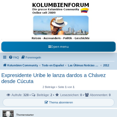
Kolumbienforum - Das
grosse Forum der
Freunde Kolumbiens
Reisen, Auswandern, Kultur, Politik, Geschichte und Visum in Kolumbien und Venezuela.
Austausch, Erfahrungen und Gemeinschaft im Kolumbienforum
Open menu
FAQ
Forenregeln
Kolumbien Community
Todo en Español
Las Últimas Noticias en Español
2012
Expresidente Uribe le lanza dardos a Chávez
desde Cúcuta
2 Beiträge • Seite
1
von
1
Aufrufe:
328
•
Beiträge:
2
•
Lesezeichen:
0
•
Abonnenten:
0
Thema abonnieren
Themenstarter