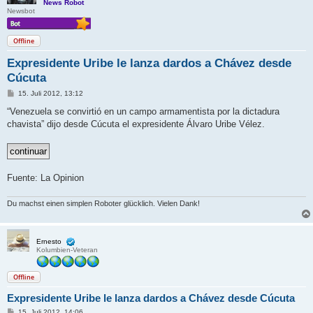
News Robot
Newsbot
Offline
Expresidente Uribe le lanza dardos a Chávez desde
Cúcuta
B
15. Juli 2012, 13:12
e
i
“Venezuela se convirtió en un campo armamentista por la dictadura
t
chavista” dijo desde Cúcuta el expresidente Álvaro Uribe Vélez.
r
a
g
Fuente: La Opinion
Du machst einen simplen Roboter glücklich. Vielen Dank!
Ernesto
Kolumbien-Veteran
Offline
Expresidente Uribe le lanza dardos a Chávez desde Cúcuta
B
15. Juli 2012, 14:06