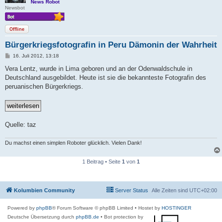
News Robot
Newsbot
Offline
Bürgerkriegsfotografin in Peru Dämonin der Wahrheit
B
16. Juli 2012, 13:18
e
i
Vera Lentz, wurde in Lima geboren und an der Odenwaldschule in
t
Deutschland ausgebildet. Heute ist sie die bekannteste Fotografin des
r
a
peruanischen Bürgerkriegs.
g
Quelle: taz
Du machst einen simplen Roboter glücklich. Vielen Dank!
1 Beitrag • Seite
1
von
1
Kolumbien Community
Server Status
Alle Zeiten sind
UTC+02:00
Powered by
phpBB
® Forum Software © phpBB Limited
• Hostet by
HOSTINGER
Deutsche Übersetzung durch
phpBB.de
• Bot protection by