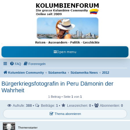
Kolumbienforum - Das
grosse Forum der
Freunde Kolumbiens
Reisen, Auswandern, Kultur, Politik, Geschichte und Visum in Kolumbien und Venezuela.
Austausch, Erfahrungen und Gemeinschaft im Kolumbienforum
Open menu
FAQ
Forenregeln
Kolumbien Community
Südamerika
Südamerika News
2012
Bürgerkriegsfotografin in Peru Dämonin der
Wahrheit
1 Beitrag • Seite
1
von
1
Aufrufe:
388
•
Beiträge:
1
•
Lesezeichen:
0
•
Abonnenten:
0
Thema abonnieren
Themenstarter