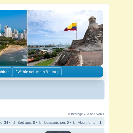
chbar
Wohin soll mein Beitrag
8 Beiträge • Seite
1
von
1
fe:
34
•
Beiträge:
8
•
Lesezeichen:
0
•
Abonnenten:
1