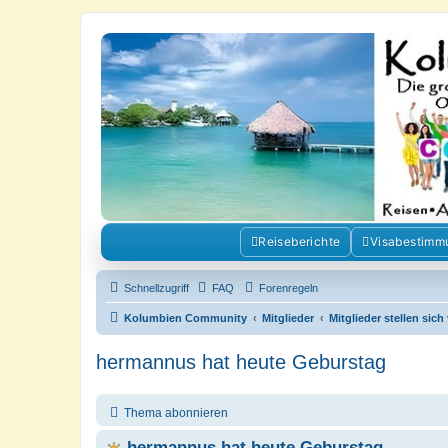
Kolumbienforum - Das grosse Foru
Reisen, Auswandern, Kultur, Politik, Geschichte und Visum in Kolumb
Reiseberichte
Visabestimm
Schnellzugriff
FAQ
Forenregeln
Kolumbien Community
Mitglieder
Mitglieder stellen sich
hermannus hat heute Geburstag
Thema abonnieren
hermannus hat heute Geburstag