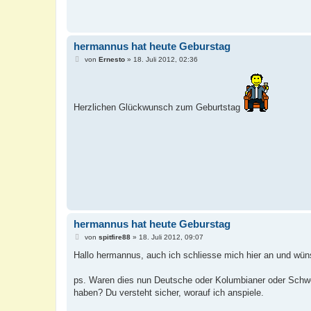
hermannus hat heute Geburstag
B
von
Ernesto
»
18. Juli 2012, 02:36
e
i
t
r
a
Herzlichen Glückwunsch zum Geburtstag
g
hermannus hat heute Geburstag
B
von
spitfire88
»
18. Juli 2012, 09:07
e
i
Hallo hermannus, auch ich schliesse mich hier an und wün
t
r
a
ps. Waren dies nun Deutsche oder Kolumbianer oder Schweize
g
haben? Du versteht sicher, worauf ich anspiele.