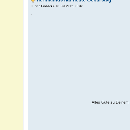
B
von
Eisbaer
»
18. Juli 2012, 00:32
e
i
.
t
r
a
g
Alles Gute zu Deinem