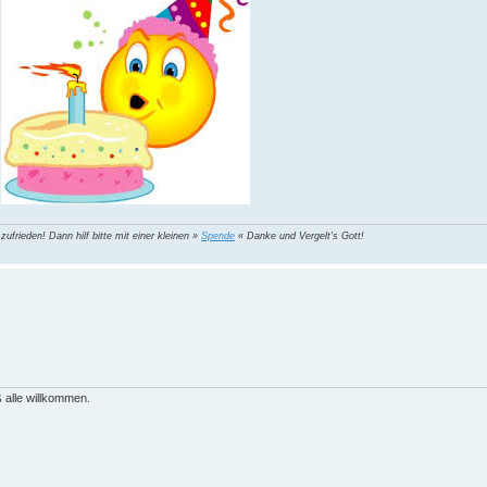
 zufrieden! Dann hilf bitte mit einer kleinen »
Spende
« Danke und Vergelt's Gott!
 alle willkommen.