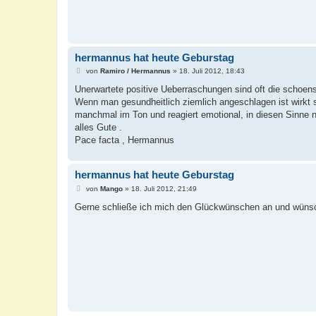
hermannus hat heute Geburstag
B
von
Ramiro / Hermannus
»
18. Juli 2012, 18:43
e
i
Unerwartete positive Ueberraschungen sind oft die schoens
t
Wenn man gesundheitlich ziemlich angeschlagen ist wirkt s
r
a
manchmal im Ton und reagiert emotional, in diesen Sinne
g
alles Gute .
Pace facta , Hermannus
hermannus hat heute Geburstag
B
von
Mango
»
18. Juli 2012, 21:49
e
i
Gerne schließe ich mich den Glückwünschen an und wünsc
t
r
a
g