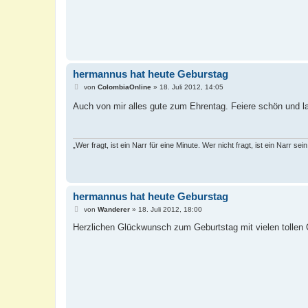
hermannus hat heute Geburstag
B
von
ColombiaOnline
»
18. Juli 2012, 14:05
e
i
Auch von mir alles gute zum Ehrentag. Feiere schön und l
t
r
a
g
„Wer fragt, ist ein Narr für eine Minute. Wer nicht fragt, ist ein Narr sei
hermannus hat heute Geburstag
B
von
Wanderer
»
18. Juli 2012, 18:00
e
i
Herzlichen Glückwunsch zum Geburtstag mit vielen tollen
t
r
a
g