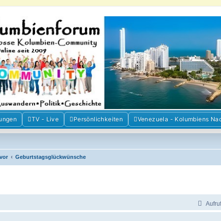
m der Freunde Kolumbiens
ien und Venezuela. Austausch, Erfahrungen und Gemeinschaft im Kolumbienforum
ungen
TV - Live
Persönlichkeiten
Venezuela - Kolumbiens Na
 vor
Geburtstagsglückwünsche
Aufru