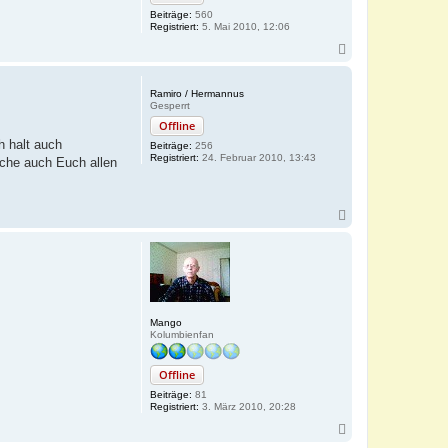
Beiträge:
560
Registriert:
5. Mai 2010, 12:06
N
a
c
h
Ramiro / Hermannus
o
Gesperrt
b
Offline
e
h halt auch
Beiträge:
256
n
Registriert:
24. Februar 2010, 13:43
che auch Euch allen
N
a
c
h
o
b
e
n
Mango
Kolumbienfan
Offline
Beiträge:
81
Registriert:
3. März 2010, 20:28
N
a