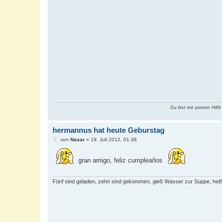
Du bist mit unserer Hilfe
hermannus hat heute Geburstag
B
von
Nasar
»
18. Juli 2012, 01:38
e
i
t
gran amigo, feliz cumpleaños
r
a
g
Fünf sind geladen, zehn sind gekommen, gieß Wasser zur Suppe, heiß