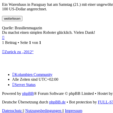
Ein Warenhaus in Paraguay hat am Samstag (21.) mit einer ungewöhn
100 US-Dollar angerechnet.
Quelle: Brasilienmagazin
Du machst einen simplen Roboter glücklich. Vielen Dank!
Nach
oben
1 Beitrag • Seite
1
von
1
Zurück zu „2012“
Kolumbien Community
Alle Zeiten sind
UTC+02:00
Server Status
Powered by
phpBB
® Forum Software © phpBB Limited
• Hostet b
Deutsche Übersetzung durch
phpBB.de
• Bot protection by
FULL-S
Datenschutz
||
Nutzungsbedingungen
||
Impressum