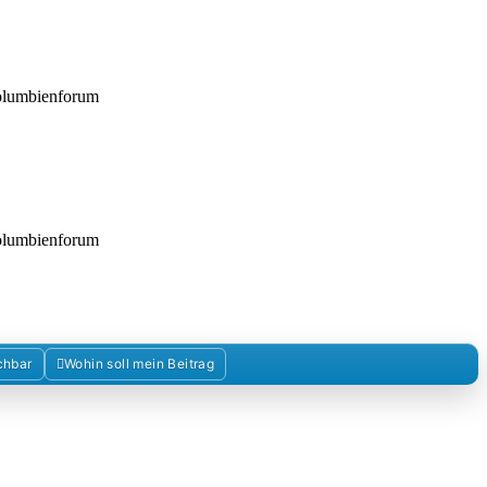
Kolumbienforum
Kolumbienforum
chbar
Wohin soll mein Beitrag