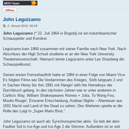
Offline
John Leguizamo
B
2. Januar 2010, 00:19
e
i
John Leguizamo
(* 22. Juli 1964 in Bogotá) ist ein kolumbianischer
t
Schauspieler und Komiker.
r
a
g
Leguizamo kam 1969 zusammen mit seiner Familie nach New York. Nach
Abschluss der High School studierte er an der New York University
Theaterwissenschaft. Hiernach lernte Leguizamo unter Lee Strasberg die
Schauspielkunst.
Seinen ersten Fernsehauftritt hatte er 1984 in einer Folge von Miami Vice.
Es folgten Filme wie Die Verdammten des Krieges, Stirb langsam 2 und
In Sachen Henry bis ihm 1991 mit Hangin' with the Homeboys der
Durchbruch gelang. In den nächsten Jahren war er unter anderem in
Carlito's Way, William Shakespeares Romeo + Julia, To Wong Foo,
Moulin Rouge!, Einsame Entscheidung, Arabian Nights – Abenteuer aus
1001 Nacht und Land of the Dead zu sehen. Des Weiteren spielte er die
Rolle des Luigi in „Super Mario Bros.“.
John Leguizamo ist auch als Synchronsprecher aktiv. So lieh der dem
Faultier Sid in Ice Age und Ice Age 2 die Stimme. Außerdem ist er seit