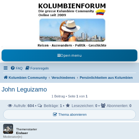
Kolumbienforum - Das
grosse Forum der
Freunde Kolumbiens
Reisen, Auswandern, Kultur, Politik, Geschichte und Visum in Kolumbien und Venezuela.
Austausch, Erfahrungen und Gemeinschaft im Kolumbienforum
Open menu
FAQ
Forenregeln
Kolumbien Community
Verschiedenes
Persönlichkeiten aus Kolumbien
John Leguizamo
1 Beitrag • Seite
1
von
1
Aufrufe:
604
•
Beiträge:
1
•
Lesezeichen:
0
•
Abonnenten:
0
Thema abonnieren
Themenstarter
Eisbaer
Moderator(in)