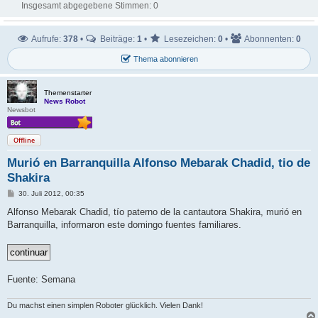
Insgesamt abgegebene Stimmen:
0
Aufrufe:
378
•
Beiträge:
1
•
Lesezeichen:
0
•
Abonnenten:
0
Thema abonnieren
Themenstarter
News Robot
Newsbot
Offline
Murió en Barranquilla Alfonso Mebarak Chadid, tio de
Shakira
B
30. Juli 2012, 00:35
e
i
Alfonso Mebarak Chadid, tío paterno de la cantautora Shakira, murió en
t
Barranquilla, informaron este domingo fuentes familiares.
r
a
g
Fuente: Semana
Du machst einen simplen Roboter glücklich. Vielen Dank!