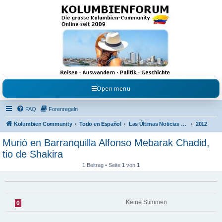
Kolumbienforum - Das
grosse Forum der
Freunde Kolumbiens
Reisen, Auswandern, Kultur, Politik, Geschichte und Visum in Kolumbien und Venezuela.
Austausch, Erfahrungen und Gemeinschaft im Kolumbienforum
Open menu
FAQ
Forenregeln
Kolumbien Community
Todo en Español
Las Últimas Noticias en Español
2012
Murió en Barranquilla Alfonso Mebarak Chadid,
tio de Shakira
1 Beitrag • Seite
1
von
1
Keine Stimmen
0