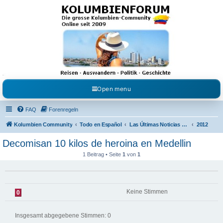
Kolumbienforum - Das
grosse Forum der
Freunde Kolumbiens
Reisen, Auswandern, Kultur, Politik, Geschichte und Visum in Kolumbien und Venezuela.
Austausch, Erfahrungen und Gemeinschaft im Kolumbienforum
Open menu
FAQ
Forenregeln
Kolumbien Community
Todo en Español
Las Últimas Noticias en Español
2012
Decomisan 10 kilos de heroina en Medellin
1 Beitrag • Seite
1
von
1
Keine Stimmen
0
Insgesamt abgegebene Stimmen:
0