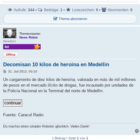
Aufrufe:
344
•
Beiträge:
1
•
Lesezeichen:
0
•
Abonnenten:
0
Thema abonnieren
Themenstarter
News Robot
Newsbot
Offline
Decomisan 10 kilos de heroina en Medellin
B
31. Juli 2012, 00:10
e
i
Un cargamento de diez kilos de heroína, valorada en más de mil millones
t
de pesos en el mercado ilícito de drogas, fue incautado por unidades de
r
a
la Policía Nacional en la Terminal del norte de Medellín.
g
Fuente: Caracol Radio
Du machst einen simplen Roboter glücklich. Vielen Dank!
1 Beitrag • Seite
1
von
1