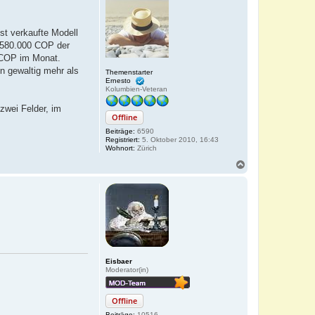
st verkaufte Modell
r 580.000 COP der
0 COP im Monat.
n gewaltig mehr als
Themenstarter
Ernesto
Kolumbien-Veteran
zwei Felder, im
Offline
Beiträge:
6590
Registriert:
5. Oktober 2010, 16:43
Wohnort:
Zürich
N
a
c
h
o
b
e
n
Eisbaer
Moderator(in)
Offline
Beiträge:
10516