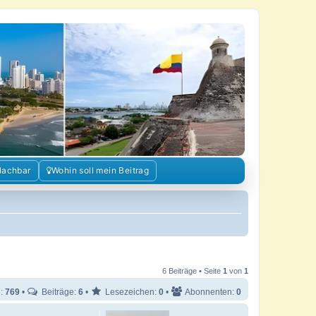
Nachbar
Wohin soll mein Beitrag
6 Beiträge • Seite
1
von
1
e:
769
•
Beiträge:
6
•
Lesezeichen:
0
•
Abonnenten:
0