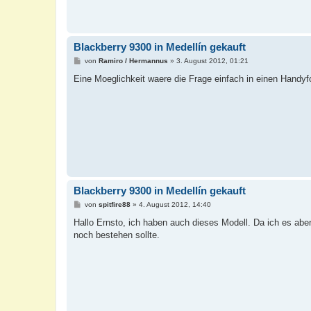
Blackberry 9300 in Medellín gekauft
B
von
Ramiro / Hermannus
»
3. August 2012, 01:21
e
i
Eine Moeglichkeit waere die Frage einfach in einen Handyfo
t
r
a
g
Blackberry 9300 in Medellín gekauft
B
von
spitfire88
»
4. August 2012, 14:40
e
i
Hallo Ernsto, ich haben auch dieses Modell. Da ich es ab
t
noch bestehen sollte.
r
a
g