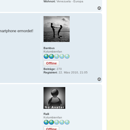
Wohnort:
Venezuela - Europa
N
a
c
h
o
b
Smartphone ermordet!
e
n
Bambus
Kolumbienfan
Offline
Beiträge:
270
Registriert:
22. März 2010, 21:05
N
a
c
h
o
b
e
n
Ralli
Kolumbienfan
Offline