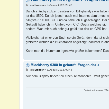
B
von
Ernesto
»
2. August 2012, 23:42
e
i
Da ich ständig stolzer Besitzer von Billighandys war habe
t
ist das 8520. Da ich jedoch auch mal Internet damit mache
r
a
billigste 370.000 COP und da habe ich zugeschlagen. Bei d
g
Gekauft habe ich im Umfeld vom C.C. Opera welches sich 
andere. Was mir auch sehr gut gefällt ist das es GPS hat.
Vielleicht hat einer von Euch so ein Gerät, denn da tut si
größeren werden die Buchstaben angezeigt, darunter in abs
Kann man die Nummern irgendwie größer bekommen? Das di
Blackberry 9300 in gekauft. Fragen dazu
B
von
Eisbaer
»
3. August 2012, 00:43
e
i
Auf dem Display findest du einen Telefonhörer. Drauf geh
t
r
a
g
Du bist mit unserer Hilfe