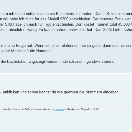
 ich m ich heute entschlossen ein Blackberry zu kaufen. Das in Kolumbien mei
n will habe ich mich für das Modell 9300 entschieden. Der teuerste Preis wa
er SIM habe ich mich für Tigo entschieden. Dort kostet Internet total 45.00
zum absoluten Handy Einkaufszentrum entwickelt hat. Das Gerät bietet scho
ch mir eine Frage auf. Wenn ich eine Telefonnummer eingebe, dann erscheinen 
oluter Minischrift die Nummer.
e Buchstaben angezeigt werden finde ich auch irgendwie störend.
en, anklicken und schon kannst du wie gewohnt die Nummern eingeben.
 zufrieden! Dann hilf bitte mit einer kleinen »
Spende
« Danke und Vergelt's Gott!