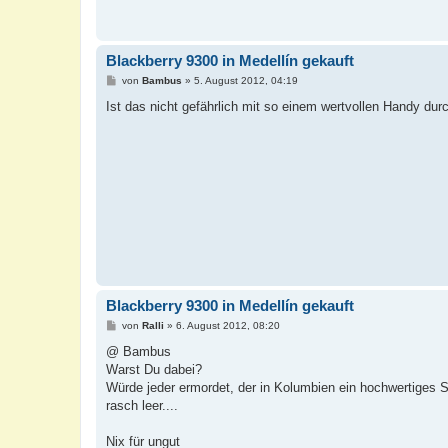
Blackberry 9300 in Medellín gekauft
B
von
Bambus
»
5. August 2012, 04:19
e
i
Ist das nicht gefährlich mit so einem wertvollen Handy du
t
r
a
g
Blackberry 9300 in Medellín gekauft
B
von
Ralli
»
6. August 2012, 08:20
e
i
@ Bambus
t
Warst Du dabei?
r
a
Würde jeder ermordet, der in Kolumbien ein hochwertiges 
g
rasch leer....
Nix für ungut