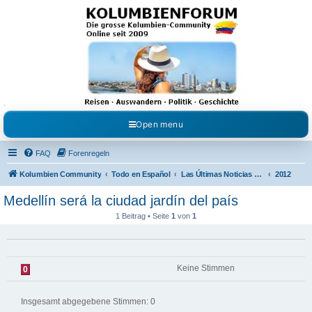
Kolumbienforum - Das
grosse Forum der
Freunde Kolumbiens
Reisen, Auswandern, Kultur, Politik, Geschichte und Visum in Kolumbien und Venezuela.
Austausch, Erfahrungen und Gemeinschaft im Kolumbienforum
Open menu
FAQ
Forenregeln
Kolumbien Community
Todo en Español
Las Últimas Noticias en Español
2012
Medellín será la ciudad jardín del país
1 Beitrag • Seite
1
von
1
Keine Stimmen
0
Insgesamt abgegebene Stimmen:
0