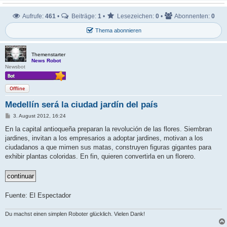
Aufrufe:
461
•
Beiträge:
1
•
Lesezeichen:
0
•
Abonnenten:
0
Thema abonnieren
Themenstarter
News Robot
Newsbot
Offline
Medellín será la ciudad jardín del país
B
3. August 2012, 16:24
e
i
En la capital antioqueña preparan la revolución de las flores. Siembran
t
jardines, invitan a los empresarios a adoptar jardines, motivan a los
r
a
ciudadanos a que mimen sus matas, construyen figuras gigantes para
g
exhibir plantas coloridas. En fin, quieren convertirla en un florero.
Fuente: El Espectador
Du machst einen simplen Roboter glücklich. Vielen Dank!