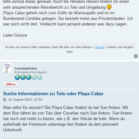
a
bitte einmal etwas genauer. Auch bei Renatos Reisen findest Du einen
g
sehr ansprechenden Reisebericht zu
Tolu
und Umgebung
Playa Calao
gehört noch zum
Golfo de Morrosquillo
und ist im
Bundesland
Cordoba
gelegen. Sie besteht meist aus Privatstränden. Ich
war noch nicht dort. Vielleicht kann jemand anderes was dazu sagen.
Liebe Grüsse
Du bist mit unserer Hilfe zufrieden! Dann hilf bitte mit einer kleinen »
Spende
« Danke und Vergelt's
Gott!
ColombiaOnline
Kolumbien-Süchtige(r)
Offline
Suche Informationen zu Tolu oder Playa Calao
B
12. August 2012, 22:33
e
i
Was willst Du wissen? Die Playa Calao findest du bei San Antero. Mit
t
dem Bus fährst du von Tolu über Coveñas nach San Antero. San Antero
r
a
hat noch viel mehr zu bieten, wie z.B. den Volcán de lodo. Wenn du
g
außerhalb der Ferienzeit unterwegs bist findest du dort preiswert
Unterkunft.