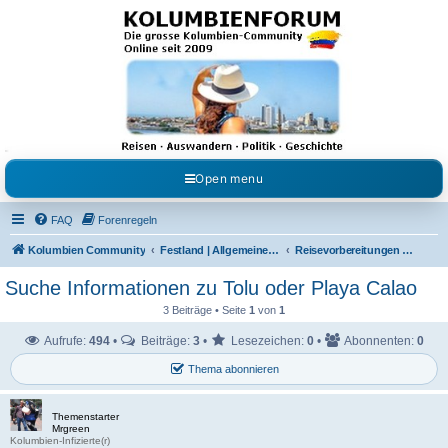
Kolumbienforum - Das
grosse Forum der
Freunde Kolumbiens
Reisen, Auswandern, Kultur, Politik, Geschichte und Visum in Kolumbien und Venezuela.
Austausch, Erfahrungen und Gemeinschaft im Kolumbienforum
Open menu
FAQ
Forenregeln
Kolumbien Community
Festland | Allgemeine Fragen
Reisevorbereitungen & Reiseerfahrungen
Suche Informationen zu Tolu oder Playa Calao
3 Beiträge • Seite
1
von
1
Aufrufe:
494
•
Beiträge:
3
•
Lesezeichen:
0
•
Abonnenten:
0
Thema abonnieren
Themenstarter
Mrgreen
Kolumbien-Infizierte(r)