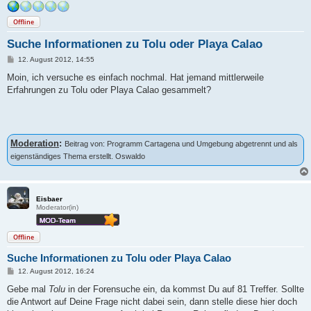
Offline
Suche Informationen zu Tolu oder Playa Calao
B
12. August 2012, 14:55
e
i
Moin, ich versuche es einfach nochmal. Hat jemand mittlerweile
t
Erfahrungen zu Tolu oder Playa Calao gesammelt?
r
a
g
Moderation
:
Beitrag von: Programm Cartagena und Umgebung abgetrennt und als
eigenständiges Thema erstellt. Oswaldo
Eisbaer
Moderator(in)
Offline
Suche Informationen zu Tolu oder Playa Calao
B
12. August 2012, 16:24
e
i
Gebe mal
Tolu
in der Forensuche ein, da kommst Du auf 81 Treffer. Sollte
t
die Antwort auf Deine Frage nicht dabei sein, dann stelle diese hier doch
r