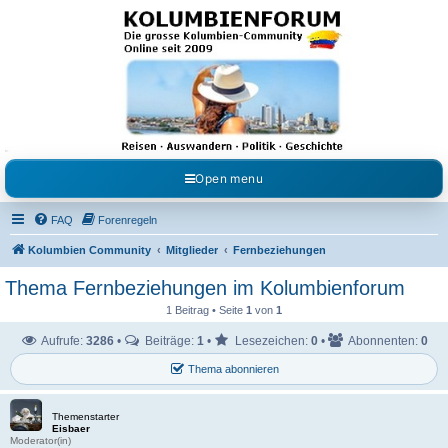
Kolumbienforum - Das
grosse Forum der
Freunde Kolumbiens
Reisen, Auswandern, Kultur, Politik, Geschichte und Visum in Kolumbien und Venezuela.
Austausch, Erfahrungen und Gemeinschaft im Kolumbienforum
Open menu
FAQ
Forenregeln
Kolumbien Community
Mitglieder
Fernbeziehungen
Thema Fernbeziehungen im Kolumbienforum
1 Beitrag • Seite
1
von
1
Aufrufe:
3286
•
Beiträge:
1
•
Lesezeichen:
0
•
Abonnenten:
0
Thema abonnieren
Themenstarter
Eisbaer
Moderator(in)