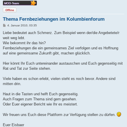
Offline
Thema Fernbeziehungen im Kolumbienforum
B
4. Januar 2010, 03:35
e
i
Liebe bedeutet auch Schmerz. Zum Beispiel wenn der/die Angebetete/r
t
weit weg lebt.
r
a
Wie bekommt ihr das hin?
g
Fernbeziehungen die ein gemeinsames Ziel verfolgen und es Hoffnung
auf eine gemeinsame Zukunft gibt, machen glücklich.
Hier könnt Ihr Euch untereinander austauschen und Euch gegenseitig mit
Rat und Tat zur Seite stehen.
Viele haben es schon erlebt, vielen steht es noch bevor. Andere sind
mitten drin.
Haut in die Tasten und helft Euch gegenseitig.
Auch Fragen zum Thema sind gern gesehen.
Oder Euer eigener Bericht wie Ihr es meistert.
Wir freuen uns Euch diese Plattform zur Verfügung stellen zu dürfen.
Euer Eisbaer