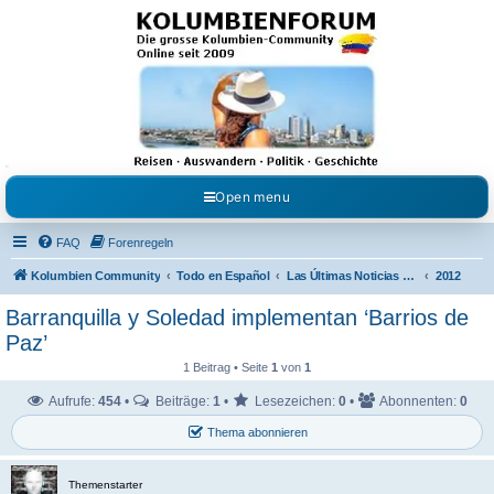
Kolumbienforum - Das
grosse Forum der
Freunde Kolumbiens
Reisen, Auswandern, Kultur, Politik, Geschichte und Visum in Kolumbien und Venezuela.
Austausch, Erfahrungen und Gemeinschaft im Kolumbienforum
Open menu
FAQ
Forenregeln
Kolumbien Community
Todo en Español
Las Últimas Noticias en Español
2012
Barranquilla y Soledad implementan ‘Barrios de
Paz’
1 Beitrag • Seite
1
von
1
Aufrufe:
454
•
Beiträge:
1
•
Lesezeichen:
0
•
Abonnenten:
0
Thema abonnieren
Themenstarter