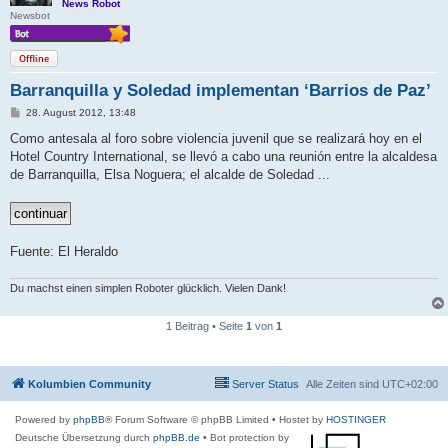
News Robot
Newsbot
Offline
Barranquilla y Soledad implementan ‘Barrios de Paz’
B
28. August 2012, 13:48
e
i
Como antesala al foro sobre violencia juvenil que se realizará hoy en el
t
Hotel Country International, se llevó a cabo una reunión entre la alcaldesa
r
a
de Barranquilla, Elsa Noguera; el alcalde de Soledad ...
g
Fuente: El Heraldo
Du machst einen simplen Roboter glücklich. Vielen Dank!
1 Beitrag • Seite
1
von
1
Kolumbien Community
Server Status
Alle Zeiten sind
UTC+02:00
Powered by
phpBB
® Forum Software © phpBB Limited
• Hostet by
HOSTINGER
Deutsche Übersetzung durch
phpBB.de
• Bot protection by